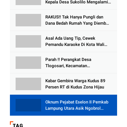
Kepala Desa Sukolilo Mengalami
Kecelakaan Dikabarkan Satu Lagi
Meninggal Dunia
RAKUS!! Tak Hanya Pungli dan
Dana Bedah Rumah Yang Diembat,
, Perangkat Desa Tlogosari,
Tlogowungu, di Duga
Asal Ada Uang Tip, Cewek
Selewengkan Bantuan Mushola
Pemandu Karaoke Di Kota Wali
Bersedia Bugil
Parah !! Perangkat Desa
Tlogosari, Kecamatan
Tlogowungu, Embat Dana Bedah
Rumah dari BAZNAS
Kabar Gembira Warga Kudus 89
Persen RT di Kudus Zona Hijau
Oknum Pejabat Eselon II Pemkab
Lampung Utara Asik Ngobrol
Dengan Teman Kencan Wanitanya
di Dalam Mobil Dinas
TAG