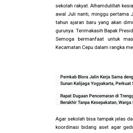
sekolah rakyat. Alhamdulillah kesi
awal Juli nanti, minggu pertama J
tahun ajaran baru yang akan dim
gurunya. Terimakasih Bapak Presid
Semoga bermanfaat untuk masy
Kecamatan Cepu dalam rangka mend
‎Pemkab Blora Jalin Kerja Sama den
Sunan Kalijaga Yogyakarta, Perkuat 
Pengembangan Daerah
Rapat Dugaan Pencemaran di Trengg
Berakhir Tanpa Kesepakatan, Warga
Pemerintah Segera Bertindak
Agar sekolah bisa tampak jelas da
koordinasi bidang aset agar ged