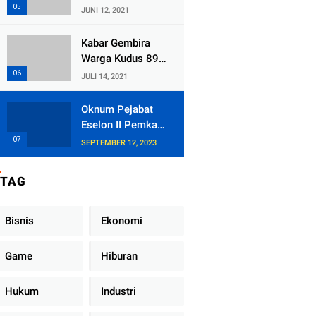
Kecamatan
JUNI 12, 2021
Tlogowungu,
Embat Dana Bedah
Kabar Gembira
Rumah dari
Warga Kudus 89
BAZNAS
Persen RT di
JULI 14, 2021
Kudus Zona Hijau
Oknum Pejabat
Eselon II Pemkab
Lampung Utara
SEPTEMBER 12, 2023
Asik Ngobrol
Dengan Teman
TAG
Kencan Wanitanya
di Dalam Mobil
Dinas
Bisnis
Ekonomi
Game
Hiburan
Hukum
Industri