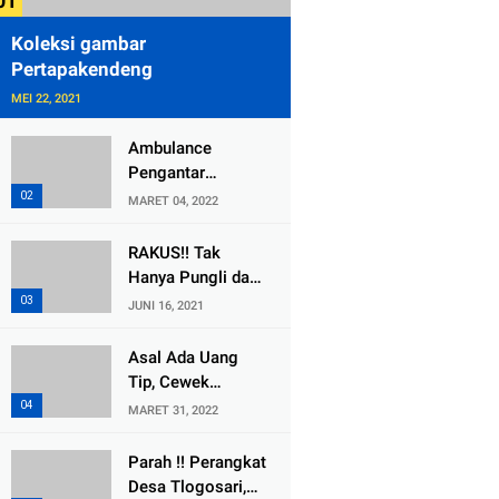
Koleksi gambar
Pertapakendeng
MEI 22, 2021
Ambulance
Pengantar
Jenazah Kepala
MARET 04, 2022
Desa Sukolilo
Mengalami
RAKUS!! Tak
Kecelakaan
Hanya Pungli dan
Dikabarkan Satu
Dana Bedah
JUNI 16, 2021
Lagi Meninggal
Rumah Yang
Dunia
Diembat, ,
Asal Ada Uang
Perangkat Desa
Tip, Cewek
Tlogosari,
Pemandu Karaoke
MARET 31, 2022
Tlogowungu, di
Di Kota Wali
Duga
Bersedia Bugil
Parah !! Perangkat
Selewengkan
Desa Tlogosari,
Bantuan Mushola