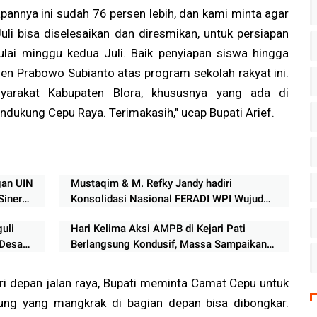
apannya ini sudah 76 persen lebih, dan kami minta agar
uli bisa diselesaikan dan diresmikan, untuk persiapan
ulai minggu kedua Juli. Baik penyiapan siswa hingga
en Prabowo Subianto atas program sekolah rakyat ini.
arakat Kabupaten Blora, khususnya yang ada di
ukung Cepu Raya. Terimakasih," ucap Bupati Arief.
gan UIN
Mustaqim & M. Refky Jandy hadiri
Sinergi
Konsolidasi Nasional FERADI WPI Wujud
Dukungan Organisasi terhadap Penanganan
uli
Hari Kelima Aksi AMPB di Kejari Pati
Perkara Fam Fuk Tjhong / Eyang UUN
 Desak
Berlangsung Kondusif, Massa Sampaikan
Sejumlah Tuntutan
ri depan jalan raya, Bupati meminta Camat Cepu untuk
ung yang mangkrak di bagian depan bisa dibongkar.