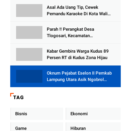
Tlogowungu, di Duga
Asal Ada Uang Tip, Cewek
Selewengkan Bantuan Mushola
Pemandu Karaoke Di Kota Wali
Bersedia Bugil
Parah !! Perangkat Desa
Tlogosari, Kecamatan
Tlogowungu, Embat Dana Bedah
Rumah dari BAZNAS
Kabar Gembira Warga Kudus 89
Persen RT di Kudus Zona Hijau
Oknum Pejabat Eselon II Pemkab
Lampung Utara Asik Ngobrol
Dengan Teman Kencan Wanitanya
di Dalam Mobil Dinas
TAG
Bisnis
Ekonomi
Game
Hiburan