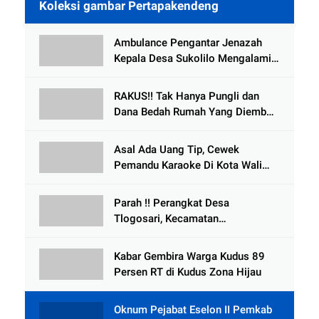
Koleksi gambar Pertapakendeng
Ambulance Pengantar Jenazah
Kepala Desa Sukolilo Mengalami
Kecelakaan Dikabarkan Satu Lagi
Meninggal Dunia
RAKUS!! Tak Hanya Pungli dan
Dana Bedah Rumah Yang Diembat,
, Perangkat Desa Tlogosari,
Tlogowungu, di Duga
Asal Ada Uang Tip, Cewek
Selewengkan Bantuan Mushola
Pemandu Karaoke Di Kota Wali
Bersedia Bugil
Parah !! Perangkat Desa
Tlogosari, Kecamatan
Tlogowungu, Embat Dana Bedah
Rumah dari BAZNAS
Kabar Gembira Warga Kudus 89
Persen RT di Kudus Zona Hijau
Oknum Pejabat Eselon II Pemkab