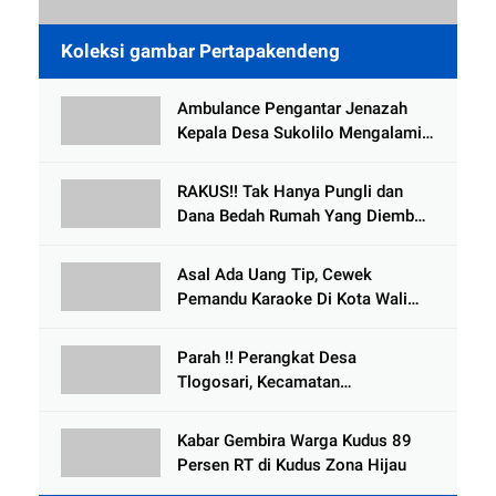
Koleksi gambar Pertapakendeng
Ambulance Pengantar Jenazah
Kepala Desa Sukolilo Mengalami
Kecelakaan Dikabarkan Satu Lagi
Meninggal Dunia
RAKUS!! Tak Hanya Pungli dan
Dana Bedah Rumah Yang Diembat,
, Perangkat Desa Tlogosari,
Tlogowungu, di Duga
Asal Ada Uang Tip, Cewek
Selewengkan Bantuan Mushola
Pemandu Karaoke Di Kota Wali
Bersedia Bugil
Parah !! Perangkat Desa
Tlogosari, Kecamatan
Tlogowungu, Embat Dana Bedah
Rumah dari BAZNAS
Kabar Gembira Warga Kudus 89
Persen RT di Kudus Zona Hijau