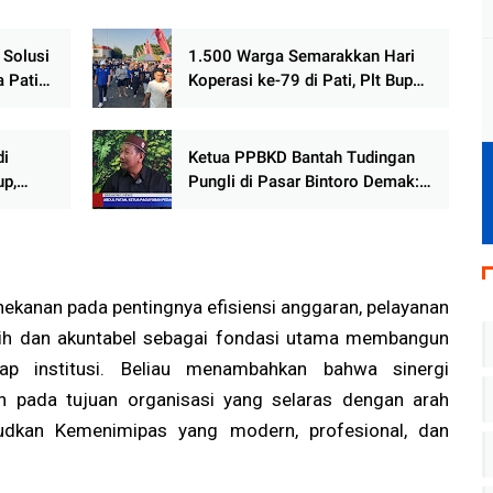
 Solusi
1.500 Warga Semarakkan Hari
 Pati
Koperasi ke-79 di Pati, Plt Bupati
n
Ajak Koperasi Bangkit Perkuat
2045
Ekonomi Rakyat
di
Ketua PPBKD Bantah Tudingan
up,
Pungli di Pasar Bintoro Demak:
n
Iuran Pedagang Sah, Diatur
AD/ART dan Berbadan Hukum
ekanan pada pentingnya efisiensi anggaran, pelayanan
ersih dan akuntabel sebagai fondasi utama membangun
ap institusi. Beliau menambahkan bahwa sinergi
an pada tujuan organisasi yang selaras dengan arah
judkan Kemenimipas yang modern, profesional, dan