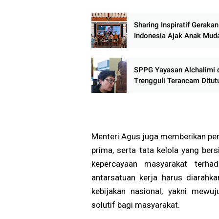
Sharing Inspiratif Gerakan
Indonesia Ajak Anak Muda
Jadi Penggerak Perubaha
Menuju Indonesia Emas 
SPPG Yayasan Alchalimi 
Trengguli Terancam Ditut
Warga Tuntut Penghentia
Operasional Sementara
Menteri Agus juga memberikan pen
prima, serta tata kelola yang b
kepercayaan masyarakat terhad
antarsatuan kerja harus diarahk
kebijakan nasional, yakni mewu
solutif bagi masyarakat.