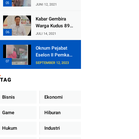
Kecamatan
JUNI 12, 2021
Tlogowungu,
Embat Dana Bedah
Kabar Gembira
Rumah dari
Warga Kudus 89
BAZNAS
Persen RT di
JULI 14, 2021
Kudus Zona Hijau
Oknum Pejabat
Eselon II Pemkab
Lampung Utara
SEPTEMBER 12, 2023
Asik Ngobrol
Dengan Teman
TAG
Kencan Wanitanya
di Dalam Mobil
Dinas
Bisnis
Ekonomi
Game
Hiburan
Hukum
Industri