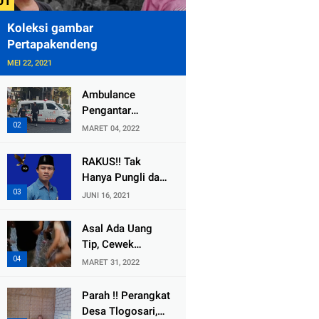
Koleksi gambar
Pertapakendeng
MEI 22, 2021
Ambulance
Pengantar
Jenazah Kepala
MARET 04, 2022
Desa Sukolilo
Mengalami
RAKUS!! Tak
Kecelakaan
Hanya Pungli dan
Dikabarkan Satu
Dana Bedah
JUNI 16, 2021
Lagi Meninggal
Rumah Yang
Dunia
Diembat, ,
Asal Ada Uang
Perangkat Desa
Tip, Cewek
Tlogosari,
Pemandu Karaoke
MARET 31, 2022
Tlogowungu, di
Di Kota Wali
Duga
Bersedia Bugil
Parah !! Perangkat
Selewengkan
Desa Tlogosari,
Bantuan Mushola