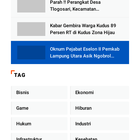
Parah !! Perangkat Desa
Tlogosari, Kecamatan
Tlogowungu, Embat Dana Bedah
Rumah dari BAZNAS
Kabar Gembira Warga Kudus 89
Persen RT di Kudus Zona Hijau
Oknum Pejabat Eselon II Pemkab
Lampung Utara Asik Ngobrol
Dengan Teman Kencan Wanitanya
di Dalam Mobil Dinas
TAG
Bisnis
Ekonomi
Game
Hiburan
Hukum
Industri
Infrastruktur
Kesehatan