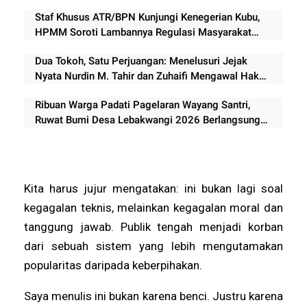
Staf Khusus ATR/BPN Kunjungi Kenegerian Kubu,
HPMM Soroti Lambannya Regulasi Masyarakat
Hukum Adat di Rokan Hilir
Dua Tokoh, Satu Perjuangan: Menelusuri Jejak
Nyata Nurdin M. Tahir dan Zuhaifi Mengawal Hak
Masyarakat Adat dan Tanah Ulayat Kenegerian
Ribuan Warga Padati Pagelaran Wayang Santri,
Kubu
Ruwat Bumi Desa Lebakwangi 2026 Berlangsung
Semarak
Kita harus jujur mengatakan: ini bukan lagi soal
kegagalan teknis, melainkan kegagalan moral dan
tanggung jawab. Publik tengah menjadi korban
dari sebuah sistem yang lebih mengutamakan
popularitas daripada keberpihakan.
Saya menulis ini bukan karena benci. Justru karena