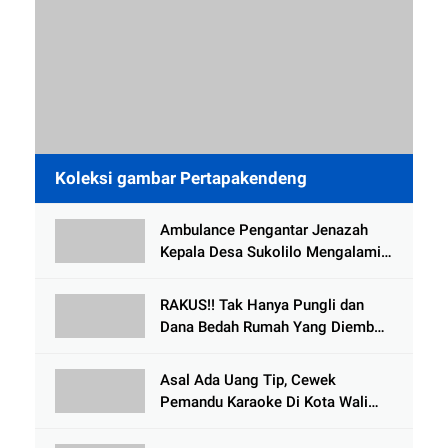
Koleksi gambar Pertapakendeng
Ambulance Pengantar Jenazah
Kepala Desa Sukolilo Mengalami
Kecelakaan Dikabarkan Satu Lagi
Meninggal Dunia
RAKUS!! Tak Hanya Pungli dan
Dana Bedah Rumah Yang Diembat,
, Perangkat Desa Tlogosari,
Tlogowungu, di Duga
Asal Ada Uang Tip, Cewek
Selewengkan Bantuan Mushola
Pemandu Karaoke Di Kota Wali
Bersedia Bugil