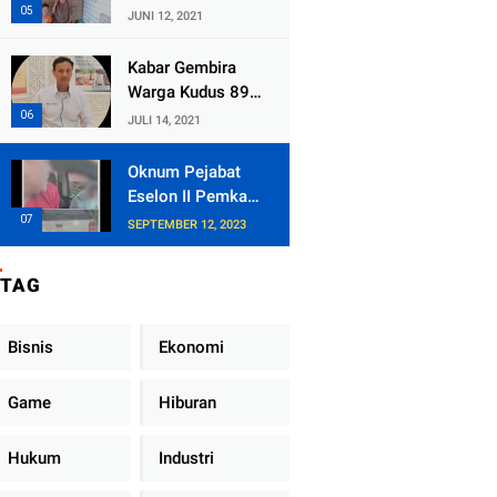
Kecamatan
JUNI 12, 2021
Tlogowungu,
Embat Dana Bedah
Kabar Gembira
Rumah dari
Warga Kudus 89
BAZNAS
Persen RT di
JULI 14, 2021
Kudus Zona Hijau
Oknum Pejabat
Eselon II Pemkab
Lampung Utara
SEPTEMBER 12, 2023
Asik Ngobrol
Dengan Teman
TAG
Kencan Wanitanya
di Dalam Mobil
Dinas
Bisnis
Ekonomi
Game
Hiburan
Hukum
Industri