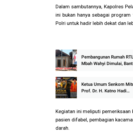
Dalam sambutannya, Kapolres Pel
ini bukan hanya sebagai program
Polri untuk hadir lebih dekat dan l
Pembangunan Rumah RT
Mbah Wahyi Dimulai, Ban
BAZNAS Kabupaten Pati S
Rp20 Juta
Ketua Umum Senkom Mitr
Prof. Dr. H. Katno Hadi
Dikukuhkan sebagai Guru
ASEAN University Internat
Malaysia
Kegiatan ini meliputi pemeriksaan
pasien difabel, pembagian kacamat
darah.