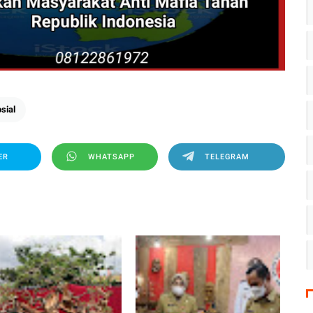
sial
ER
WHATSAPP
TELEGRAM