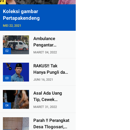
Koleksi gambar
Pertapakendeng
MEI 22, 2021
Ambulance
Pengantar
Jenazah Kepala
MARET 04, 2022
Desa Sukolilo
Mengalami
RAKUS!! Tak
Kecelakaan
Hanya Pungli dan
Dikabarkan Satu
Dana Bedah
JUNI 16, 2021
Lagi Meninggal
Rumah Yang
Dunia
Diembat, ,
Asal Ada Uang
Perangkat Desa
Tip, Cewek
Tlogosari,
Pemandu Karaoke
MARET 31, 2022
Tlogowungu, di
Di Kota Wali
Duga
Bersedia Bugil
Parah !! Perangkat
Selewengkan
Desa Tlogosari,
Bantuan Mushola