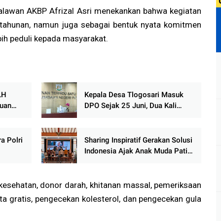
alawan AKBP Afrizal Asri menekankan bahwa kegiatan
 tahunan, namun juga sebagai bentuk nyata komitmen
ebih peduli kepada masyarakat.
LH
Kepala Desa Tlogosari Masuk
tuan
DPO Sejak 25 Juni, Dua Kali
enilai
Mangkir, Keberadaan Misterius
a Polri
Sharing Inspiratif Gerakan Solusi
Indonesia Ajak Anak Muda Pati
 Besar
Jadi Penggerak Perubahan
ional
Menuju Indonesia Emas 2045
 kesehatan, donor darah, khitanan massal, pemeriksaan
a gratis, pengecekan kolesterol, dan pengecekan gula