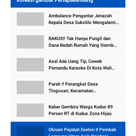
Ambulance Pengantar Jenazah
Kepala Desa Sukolilo Mengalami
Kecelakaan Dikabarkan Satu Lagi
Meninggal Dunia
RAKUS!! Tak Hanya Pungli dan
Dana Bedah Rumah Yang Diembat,
, Perangkat Desa Tlogosari,
Tlogowungu, di Duga
Asal Ada Uang Tip, Cewek
Selewengkan Bantuan Mushola
Pemandu Karaoke Di Kota Wali
Bersedia Bugil
Parah !! Perangkat Desa
Tlogosari, Kecamatan
Tlogowungu, Embat Dana Bedah
Rumah dari BAZNAS
Kabar Gembira Warga Kudus 89
Persen RT di Kudus Zona Hijau
Oknum Pejabat Eselon II Pemkab