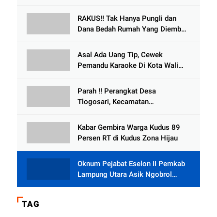
Kecelakaan Dikabarkan Satu Lagi
Meninggal Dunia
RAKUS!! Tak Hanya Pungli dan
Dana Bedah Rumah Yang Diembat,
, Perangkat Desa Tlogosari,
Tlogowungu, di Duga
Asal Ada Uang Tip, Cewek
Selewengkan Bantuan Mushola
Pemandu Karaoke Di Kota Wali
Bersedia Bugil
Parah !! Perangkat Desa
Tlogosari, Kecamatan
Tlogowungu, Embat Dana Bedah
Rumah dari BAZNAS
Kabar Gembira Warga Kudus 89
Persen RT di Kudus Zona Hijau
Oknum Pejabat Eselon II Pemkab
Lampung Utara Asik Ngobrol
Dengan Teman Kencan Wanitanya
di Dalam Mobil Dinas
TAG