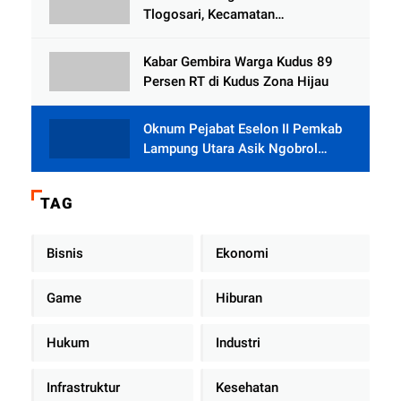
Tlogosari, Kecamatan
Tlogowungu, Embat Dana Bedah
Rumah dari BAZNAS
Kabar Gembira Warga Kudus 89
Persen RT di Kudus Zona Hijau
Oknum Pejabat Eselon II Pemkab
Lampung Utara Asik Ngobrol
Dengan Teman Kencan Wanitanya
di Dalam Mobil Dinas
TAG
Bisnis
Ekonomi
Game
Hiburan
Hukum
Industri
Infrastruktur
Kesehatan