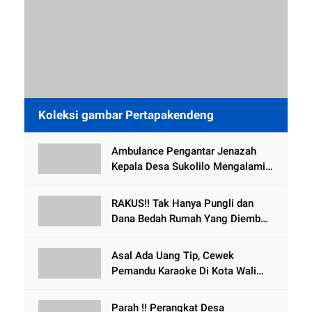
Koleksi gambar Pertapakendeng
Ambulance Pengantar Jenazah
Kepala Desa Sukolilo Mengalami
Kecelakaan Dikabarkan Satu Lagi
Meninggal Dunia
RAKUS!! Tak Hanya Pungli dan
Dana Bedah Rumah Yang Diembat,
, Perangkat Desa Tlogosari,
Tlogowungu, di Duga
Asal Ada Uang Tip, Cewek
Selewengkan Bantuan Mushola
Pemandu Karaoke Di Kota Wali
Bersedia Bugil
Parah !! Perangkat Desa