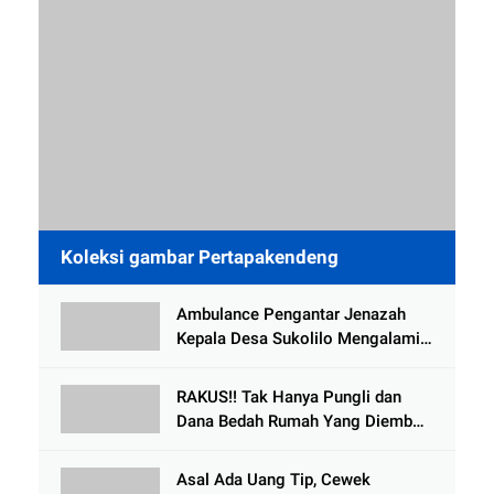
Koleksi gambar Pertapakendeng
Ambulance Pengantar Jenazah
Kepala Desa Sukolilo Mengalami
Kecelakaan Dikabarkan Satu Lagi
Meninggal Dunia
RAKUS!! Tak Hanya Pungli dan
Dana Bedah Rumah Yang Diembat,
, Perangkat Desa Tlogosari,
Tlogowungu, di Duga
Asal Ada Uang Tip, Cewek
Selewengkan Bantuan Mushola