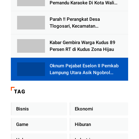
Pemandu Karaoke Di Kota Wali
Bersedia Bugil
Parah !! Perangkat Desa
Tlogosari, Kecamatan
Tlogowungu, Embat Dana Bedah
Rumah dari BAZNAS
Kabar Gembira Warga Kudus 89
Persen RT di Kudus Zona Hijau
Oknum Pejabat Eselon II Pemkab
Lampung Utara Asik Ngobrol
Dengan Teman Kencan Wanitanya
di Dalam Mobil Dinas
TAG
Bisnis
Ekonomi
Game
Hiburan