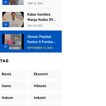
Kecamatan
JUNI 12, 2021
Tlogowungu,
Embat Dana Bedah
Kabar Gembira
Rumah dari
Warga Kudus 89
BAZNAS
Persen RT di
JULI 14, 2021
Kudus Zona Hijau
Oknum Pejabat
Eselon II Pemkab
Lampung Utara
SEPTEMBER 12, 2023
Asik Ngobrol
Dengan Teman
TAG
Kencan Wanitanya
di Dalam Mobil
Dinas
Bisnis
Ekonomi
Game
Hiburan
Hukum
Industri