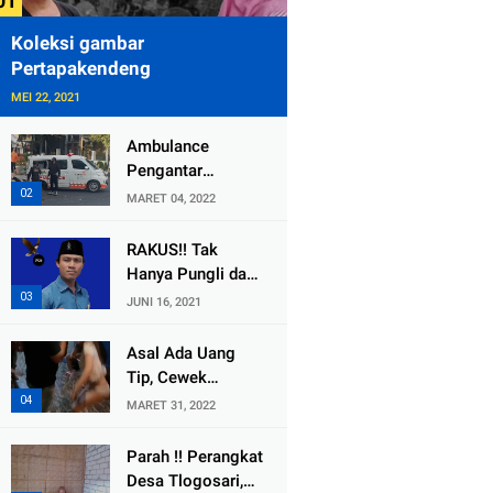
Koleksi gambar
Pertapakendeng
MEI 22, 2021
Ambulance
Pengantar
Jenazah Kepala
MARET 04, 2022
Desa Sukolilo
Mengalami
RAKUS!! Tak
Kecelakaan
Hanya Pungli dan
Dikabarkan Satu
Dana Bedah
JUNI 16, 2021
Lagi Meninggal
Rumah Yang
Dunia
Diembat, ,
Asal Ada Uang
Perangkat Desa
Tip, Cewek
Tlogosari,
Pemandu Karaoke
MARET 31, 2022
Tlogowungu, di
Di Kota Wali
Duga
Bersedia Bugil
Parah !! Perangkat
Selewengkan
Desa Tlogosari,
Bantuan Mushola