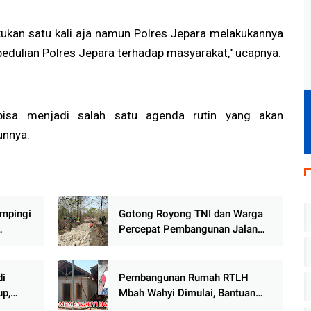
lakukan satu kali aja namun Polres Jepara melakukannya
pedulian Polres Jepara terhadap masyarakat," ucapnya.
 bisa menjadi salah satu agenda rutin yang akan
unnya.
ampingi
Gotong Royong TNI dan Warga
Percepat Pembangunan Jalan
TMMD di Randublatung
di
Pembangunan Rumah RTLH
up,
Mbah Wahyi Dimulai, Bantuan
n
BAZNAS Kabupaten Pati Senilai