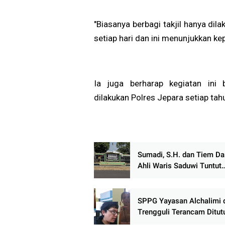
"Biasanya berbagi takjil hanya di
setiap hari dan ini menunjukkan ke
Ia juga berharap kegiatan ini
dilakukan Polres Jepara setiap tah
Sumadi, S.H. dan Tiem D
Ahli Waris Saduwi Tuntut
Penyelesaian Sengketa di
Sukoharjo Pati
SPPG Yayasan Alchalimi 
Trengguli Terancam Ditut
Warga Tuntut Penghentia