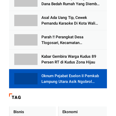
Dana Bedah Rumah Yang Diembat,
, Perangkat Desa Tlogosari,
Tlogowungu, di Duga
Asal Ada Uang Tip, Cewek
Selewengkan Bantuan Mushola
Pemandu Karaoke Di Kota Wali
Bersedia Bugil
Parah !! Perangkat Desa
Tlogosari, Kecamatan
Tlogowungu, Embat Dana Bedah
Rumah dari BAZNAS
Kabar Gembira Warga Kudus 89
Persen RT di Kudus Zona Hijau
Oknum Pejabat Eselon II Pemkab
Lampung Utara Asik Ngobrol
Dengan Teman Kencan Wanitanya
di Dalam Mobil Dinas
TAG
Bisnis
Ekonomi