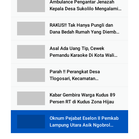
Ambulance Pengantar Jenazah
Kepala Desa Sukolilo Mengalami
Kecelakaan Dikabarkan Satu Lagi
Meninggal Dunia
RAKUS!! Tak Hanya Pungli dan
Dana Bedah Rumah Yang Diembat,
, Perangkat Desa Tlogosari,
Tlogowungu, di Duga
Asal Ada Uang Tip, Cewek
Selewengkan Bantuan Mushola
Pemandu Karaoke Di Kota Wali
Bersedia Bugil
Parah !! Perangkat Desa
Tlogosari, Kecamatan
Tlogowungu, Embat Dana Bedah
Rumah dari BAZNAS
Kabar Gembira Warga Kudus 89
Persen RT di Kudus Zona Hijau
Oknum Pejabat Eselon II Pemkab
Lampung Utara Asik Ngobrol
Dengan Teman Kencan Wanitanya
di Dalam Mobil Dinas