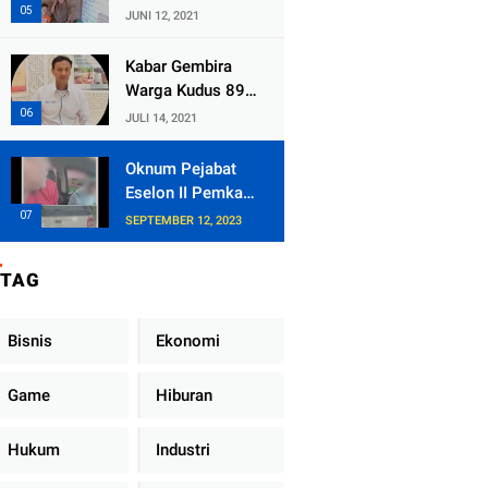
Kecamatan
JUNI 12, 2021
Tlogowungu,
Embat Dana Bedah
Kabar Gembira
Rumah dari
Warga Kudus 89
BAZNAS
Persen RT di
JULI 14, 2021
Kudus Zona Hijau
Oknum Pejabat
Eselon II Pemkab
Lampung Utara
SEPTEMBER 12, 2023
Asik Ngobrol
Dengan Teman
TAG
Kencan Wanitanya
di Dalam Mobil
Dinas
Bisnis
Ekonomi
Game
Hiburan
Hukum
Industri