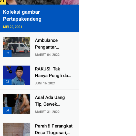
Koleksi gambar
Pertapakendeng
MEI 22, 2021
Ambulance
Pengantar
Jenazah Kepala
MARET 04, 2022
Desa Sukolilo
Mengalami
RAKUS!! Tak
Kecelakaan
Hanya Pungli dan
Dikabarkan Satu
Dana Bedah
JUNI 16, 2021
Lagi Meninggal
Rumah Yang
Dunia
Diembat, ,
Asal Ada Uang
Perangkat Desa
Tip, Cewek
Tlogosari,
Pemandu Karaoke
MARET 31, 2022
Tlogowungu, di
Di Kota Wali
Duga
Bersedia Bugil
Parah !! Perangkat
Selewengkan
Desa Tlogosari,
Bantuan Mushola