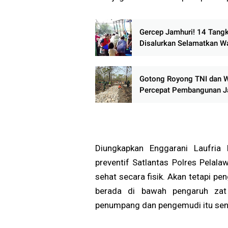
Gercep Jamhuri! 14 Tangk
Disalurkan Selamatkan W
Buloh dari Krisis Air
Gotong Royong TNI dan 
Percepat Pembangunan J
TMMD di Randublatung
Diungkapkan Enggarani Laufria 
preventif Satlantas Polres Pelal
sehat secara fisik. Akan tetapi 
berada di bawah pengaruh zat
penumpang dan pengemudi itu send