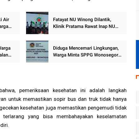
i Air
Fatayat NU Winong Dilantik,
arga
Klinik Pratama Rawat Inap NU
Resmi Beroperasi Layani
Masyarakat
Warga
Diduga Mencemari Lingkungan,
alan
Warga Minta SPPG Wonosegoro
Ditutup
bahwa, pemeriksaan kesehatan ini adalah langkah
awan untuk memastikan sopir bus dan truk tidak hanya
pengecekan kesehatan juga memastikan pengemudi tidak
 terlarang yang bisa membahayakan keselamatan
iri.