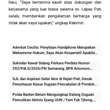
haru. “Saya berterima kasih atas dukungan dan
kerjasama yang luar biasa selama ini. Lapas Pati
selalu memberikan pengalaman berharga yang
tidak akan saya lupakan,” ungkap Rakimin.
Advokat Cecilia: Penyitaan Handphone Merupakan
Mekanisme Hukum, Saya Akan Kooperatif Apabila
Diminta Penyidik dan Tidak perlu takut
Sukindar Kawal Sidang Perkara Perdata Nomor
292/Pdt.G/2026/PN Semarang, BPR Artomoro
Absen, Sidang Ditunda 13 Agustus
GJL dan Aspirasi Gelar Aksi di Kejari Pati, Desak
Penuntasan Kasus Dugaan Pencabulan di Pondok
Tahfidz
Polda Banten Belum Mengungkap Dalang Dugaan
Penculikan Aktivis Eyang UUN / Fam Fuk Tjhong.
Keberanian Polda Banten Diuji Ujar Ketum FERADI