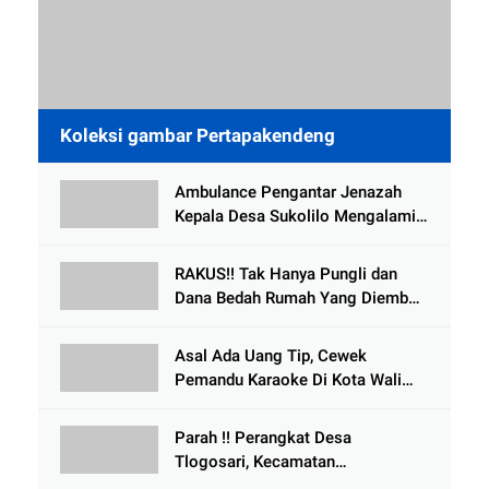
Koleksi gambar Pertapakendeng
Ambulance Pengantar Jenazah
Kepala Desa Sukolilo Mengalami
Kecelakaan Dikabarkan Satu Lagi
Meninggal Dunia
RAKUS!! Tak Hanya Pungli dan
Dana Bedah Rumah Yang Diembat,
, Perangkat Desa Tlogosari,
Tlogowungu, di Duga
Asal Ada Uang Tip, Cewek
Selewengkan Bantuan Mushola
Pemandu Karaoke Di Kota Wali
Bersedia Bugil
Parah !! Perangkat Desa
Tlogosari, Kecamatan
Tlogowungu, Embat Dana Bedah