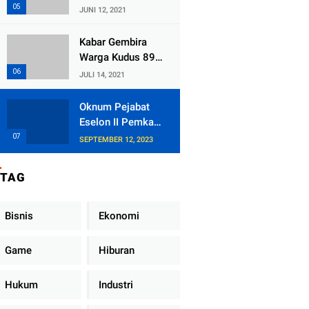
Kecamatan
JUNI 12, 2021
Tlogowungu,
Embat Dana Bedah
Kabar Gembira
Rumah dari
Warga Kudus 89
BAZNAS
Persen RT di
JULI 14, 2021
Kudus Zona Hijau
Oknum Pejabat
Eselon II Pemkab
Lampung Utara
SEPTEMBER 12, 2023
Asik Ngobrol
Dengan Teman
TAG
Kencan Wanitanya
di Dalam Mobil
Dinas
Bisnis
Ekonomi
Game
Hiburan
Hukum
Industri