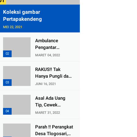
Koleksi gambar
Pertapakendeng
MEI 22, 2021
Ambulance
Pengantar
Jenazah Kepala
MARET 04, 2022
Desa Sukolilo
Mengalami
RAKUS!! Tak
Kecelakaan
Hanya Pungli dan
Dikabarkan Satu
Dana Bedah
JUNI 16, 2021
Lagi Meninggal
Rumah Yang
Dunia
Diembat, ,
Asal Ada Uang
Perangkat Desa
Tip, Cewek
Tlogosari,
Pemandu Karaoke
MARET 31, 2022
Tlogowungu, di
Di Kota Wali
Duga
Bersedia Bugil
Parah !! Perangkat
Selewengkan
Desa Tlogosari,
Bantuan Mushola