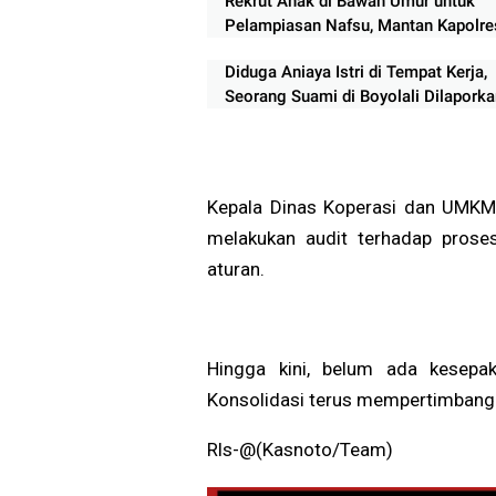
Rekrut Anak di Bawah Umur untuk
Pelampiasan Nafsu, Mantan Kapolre
Ngada Divonis 19 Tahun Penjara
Diduga Aniaya Istri di Tempat Kerja,
Seorang Suami di Boyolali Dilaporka
Polisi
Kepala Dinas Koperasi dan UMKM
melakukan audit terhadap prose
aturan.
Hingga kini, belum ada kesepa
Konsolidasi terus mempertimbangk
Rls-@(Kasnoto/Team)