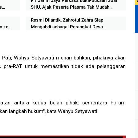
PT Jatim Jaya Perkasa Buka-Bukaan Soal
s
SHU, Ajak Peserta Plasma Tak Mudah
Percaya Isu
Resmi Dilantik, Zahrotul Zahra Siap
n ke
Mengabdi sebagai Perangkat Desa
Pekiringan
 Pati, Wahyu Setyawati menambahkan, pihaknya akan
s pra-RAT untuk memastikan tidak ada pelanggaran
katan antara kedua belah pihak, sementara Forum
an langkah hukum", kata Wahyu Setyawati.