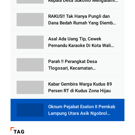
Kepala Desa Sukolilo Mengalami
Kecelakaan Dikabarkan Satu Lagi
Meninggal Dunia
RAKUS!! Tak Hanya Pungli dan
Dana Bedah Rumah Yang Diembat,
, Perangkat Desa Tlogosari,
Tlogowungu, di Duga
Asal Ada Uang Tip, Cewek
Selewengkan Bantuan Mushola
Pemandu Karaoke Di Kota Wali
Bersedia Bugil
Parah !! Perangkat Desa
Tlogosari, Kecamatan
Tlogowungu, Embat Dana Bedah
Rumah dari BAZNAS
Kabar Gembira Warga Kudus 89
Persen RT di Kudus Zona Hijau
Oknum Pejabat Eselon II Pemkab
Lampung Utara Asik Ngobrol
Dengan Teman Kencan Wanitanya
di Dalam Mobil Dinas
TAG