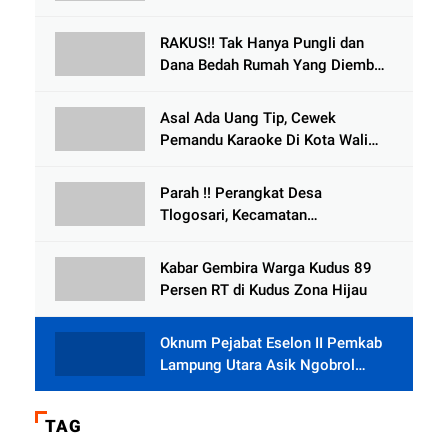
Kecelakaan Dikabarkan Satu Lagi
Meninggal Dunia
RAKUS!! Tak Hanya Pungli dan
Dana Bedah Rumah Yang Diembat,
, Perangkat Desa Tlogosari,
Tlogowungu, di Duga
Asal Ada Uang Tip, Cewek
Selewengkan Bantuan Mushola
Pemandu Karaoke Di Kota Wali
Bersedia Bugil
Parah !! Perangkat Desa
Tlogosari, Kecamatan
Tlogowungu, Embat Dana Bedah
Rumah dari BAZNAS
Kabar Gembira Warga Kudus 89
Persen RT di Kudus Zona Hijau
Oknum Pejabat Eselon II Pemkab
Lampung Utara Asik Ngobrol
Dengan Teman Kencan Wanitanya
di Dalam Mobil Dinas
TAG