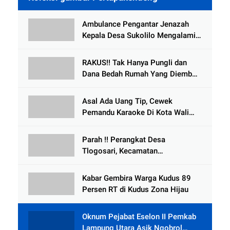
Ambulance Pengantar Jenazah
Kepala Desa Sukolilo Mengalami
Kecelakaan Dikabarkan Satu Lagi
Meninggal Dunia
RAKUS!! Tak Hanya Pungli dan
Dana Bedah Rumah Yang Diembat,
, Perangkat Desa Tlogosari,
Tlogowungu, di Duga
Asal Ada Uang Tip, Cewek
Selewengkan Bantuan Mushola
Pemandu Karaoke Di Kota Wali
Bersedia Bugil
Parah !! Perangkat Desa
Tlogosari, Kecamatan
Tlogowungu, Embat Dana Bedah
Rumah dari BAZNAS
Kabar Gembira Warga Kudus 89
Persen RT di Kudus Zona Hijau
Oknum Pejabat Eselon II Pemkab
Lampung Utara Asik Ngobrol