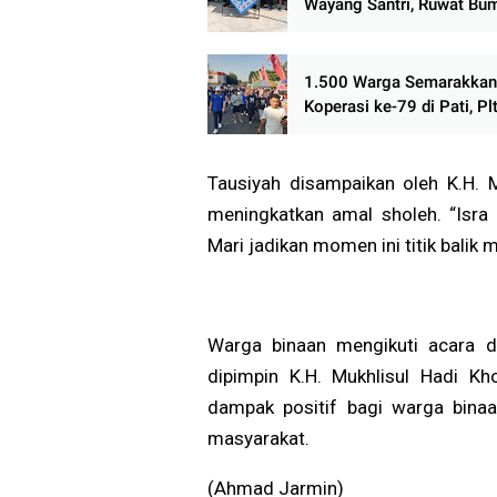
Wayang Santri, Ruwat Bu
Lebakwangi 2026 Berlan
Semarak
1.500 Warga Semarakkan
Koperasi ke-79 di Pati, Pl
Ajak Koperasi Bangkit Pe
Ekonomi Rakyat
Tausiyah disampaikan oleh K.H. 
meningkatkan amal sholeh. “Isra
Mari jadikan momen ini titik balik m
Warga binaan mengikuti acara d
dipimpin K.H. Mukhlisul Hadi Kh
dampak positif bagi warga binaa
masyarakat.
(Ahmad Jarmin)