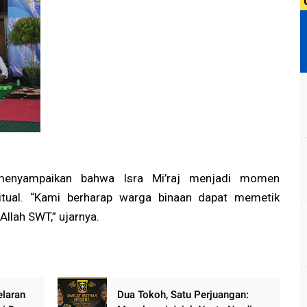
, menyampaikan bahwa Isra Mi’raj menjadi momen
ritual. “Kami berharap warga binaan dapat memetik
llah SWT,” ujarnya.
elaran
Dua Tokoh, Satu Perjuangan: