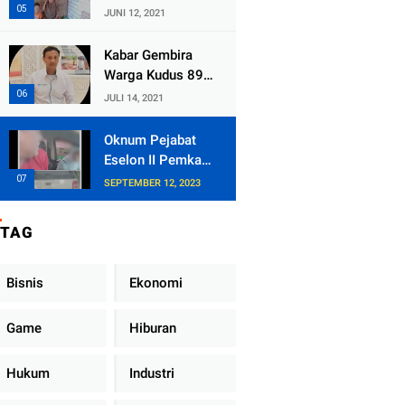
Kecamatan
JUNI 12, 2021
Tlogowungu,
Embat Dana Bedah
Kabar Gembira
Rumah dari
Warga Kudus 89
BAZNAS
Persen RT di
JULI 14, 2021
Kudus Zona Hijau
Oknum Pejabat
Eselon II Pemkab
Lampung Utara
SEPTEMBER 12, 2023
Asik Ngobrol
Dengan Teman
TAG
Kencan Wanitanya
di Dalam Mobil
Dinas
Bisnis
Ekonomi
Game
Hiburan
Hukum
Industri