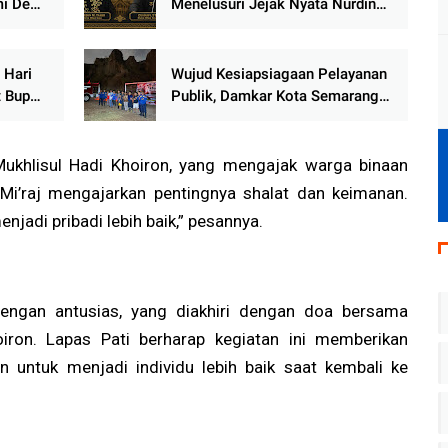
mi Desa
Menelusuri Jejak Nyata Nurdin
gsung
M. Tahir dan Zuhaifi Mengawal
Hak Masyarakat Adat dan Tanah
Ulayat Kenegerian Kubu
 Hari
Wujud Kesiapsiagaan Pelayanan
t Bupati
Publik, Damkar Kota Semarang
rkuat
Gerak Cepat Bantu Penyiraman
Lapangan Festival Mini Soccer
2026
Mukhlisul Hadi Khoiron, yang mengajak warga binaan
 Mi’raj mengajarkan pentingnya shalat dan keimanan.
enjadi pribadi lebih baik,” pesannya.
engan antusias, yang diakhiri dengan doa bersama
oiron. Lapas Pati berharap kegiatan ini memberikan
n untuk menjadi individu lebih baik saat kembali ke