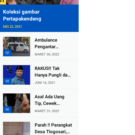
Koleksi gambar
Pertapakendeng
MEI 22, 2021
Ambulance
Pengantar
Jenazah Kepala
MARET 04, 2022
Desa Sukolilo
Mengalami
RAKUS!! Tak
Kecelakaan
Hanya Pungli dan
Dikabarkan Satu
Dana Bedah
JUNI 16, 2021
Lagi Meninggal
Rumah Yang
Dunia
Diembat, ,
Asal Ada Uang
Perangkat Desa
Tip, Cewek
Tlogosari,
Pemandu Karaoke
MARET 31, 2022
Tlogowungu, di
Di Kota Wali
Duga
Bersedia Bugil
Parah !! Perangkat
Selewengkan
Desa Tlogosari,
Bantuan Mushola