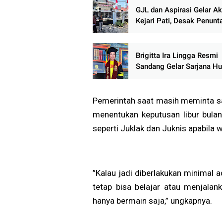
GJL dan Aspirasi Gelar Ak
Kejari Pati, Desak Penunt
Kasus Dugaan Pencabulan
Pondok Tahfidz
Brigitta Ira Lingga Resmi
Sandang Gelar Sarjana H
Ketum FERADI WPI: Terus
Mengabdi untuk Masyarak
Pemerintah saat masih meminta sa
menentukan keputusan libur bula
seperti Juklak dan Juknis apabila 
”Kalau jadi diberlakukan minimal 
tetap bisa belajar atau menjalank
hanya bermain saja,” ungkapnya.