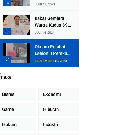
Kecamatan
JUNI 12, 2021
Tlogowungu,
Embat Dana Bedah
Kabar Gembira
Rumah dari
Warga Kudus 89
BAZNAS
Persen RT di
JULI 14, 2021
Kudus Zona Hijau
Oknum Pejabat
Eselon II Pemkab
Lampung Utara
SEPTEMBER 12, 2023
Asik Ngobrol
Dengan Teman
TAG
Kencan Wanitanya
di Dalam Mobil
Dinas
Bisnis
Ekonomi
Game
Hiburan
Hukum
Industri