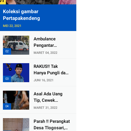
Koleksi gambar
Pertapakendeng
MEI 22, 2021
Ambulance
Pengantar
Jenazah Kepala
MARET 04, 2022
Desa Sukolilo
Mengalami
RAKUS!! Tak
Kecelakaan
Hanya Pungli dan
Dikabarkan Satu
Dana Bedah
JUNI 16, 2021
Lagi Meninggal
Rumah Yang
Dunia
Diembat, ,
Asal Ada Uang
Perangkat Desa
Tip, Cewek
Tlogosari,
Pemandu Karaoke
MARET 31, 2022
Tlogowungu, di
Di Kota Wali
Duga
Bersedia Bugil
Parah !! Perangkat
Selewengkan
Desa Tlogosari,
Bantuan Mushola