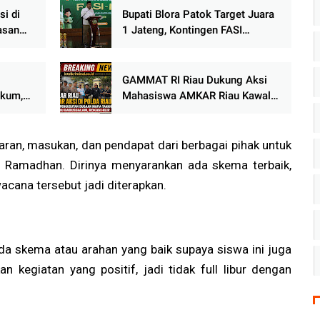
si di
Bupati Blora Patok Target Juara
asan
1 Jateng, Kontingen FASI
 di
Diminta Harumkan Nama Daerah
GAMMAT RI Riau Dukung Aksi
ukum,
Mahasiswa AMKAR Riau Kawal
lah
Pemberantasan Mafia Tanah dan
at
Perambahan Hutan
ran, masukan, dan pendapat dari berbagai pihak untuk
n Ramadhan. Dirinya menyarankan ada skema terbaik,
wacana tersebut jadi diterapkan.
ada skema atau arahan yang baik supaya siswa ini juga
an kegiatan yang positif, jadi tidak full libur dengan