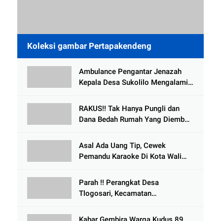
Koleksi gambar Pertapakendeng
Ambulance Pengantar Jenazah
Kepala Desa Sukolilo Mengalami
Kecelakaan Dikabarkan Satu Lagi
Meninggal Dunia
RAKUS!! Tak Hanya Pungli dan
Dana Bedah Rumah Yang Diembat,
, Perangkat Desa Tlogosari,
Tlogowungu, di Duga
Asal Ada Uang Tip, Cewek
Selewengkan Bantuan Mushola
Pemandu Karaoke Di Kota Wali
Bersedia Bugil
Parah !! Perangkat Desa
Tlogosari, Kecamatan
Tlogowungu, Embat Dana Bedah
Rumah dari BAZNAS
Kabar Gembira Warga Kudus 89