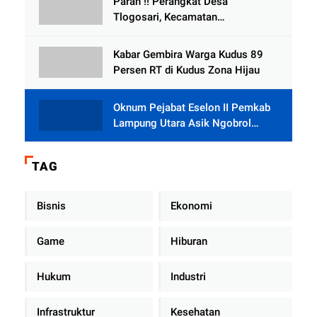
Parah !! Perangkat Desa
Tlogosari, Kecamatan
Tlogowungu, Embat Dana Bedah
Rumah dari BAZNAS
Kabar Gembira Warga Kudus 89
Persen RT di Kudus Zona Hijau
Oknum Pejabat Eselon II Pemkab
Lampung Utara Asik Ngobrol
Dengan Teman Kencan Wanitanya
di Dalam Mobil Dinas
TAG
Bisnis
Ekonomi
Game
Hiburan
Hukum
Industri
Infrastruktur
Kesehatan