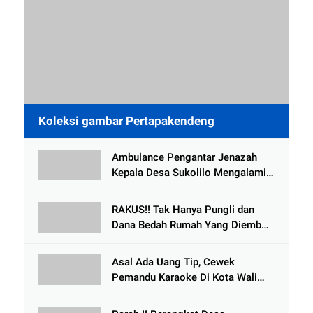
Koleksi gambar Pertapakendeng
Ambulance Pengantar Jenazah
Kepala Desa Sukolilo Mengalami
Kecelakaan Dikabarkan Satu Lagi
Meninggal Dunia
RAKUS!! Tak Hanya Pungli dan
Dana Bedah Rumah Yang Diembat,
, Perangkat Desa Tlogosari,
Tlogowungu, di Duga
Asal Ada Uang Tip, Cewek
Selewengkan Bantuan Mushola
Pemandu Karaoke Di Kota Wali
Bersedia Bugil