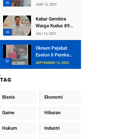
Kecamatan
JUNI 12, 2021
Tlogowungu,
Embat Dana Bedah
Kabar Gembira
Rumah dari
Warga Kudus 89
BAZNAS
Persen RT di
JULI 14, 2021
Kudus Zona Hijau
Oknum Pejabat
Eselon II Pemkab
Lampung Utara
SEPTEMBER 12, 2023
Asik Ngobrol
Dengan Teman
TAG
Kencan Wanitanya
di Dalam Mobil
Dinas
Bisnis
Ekonomi
Game
Hiburan
Hukum
Industri