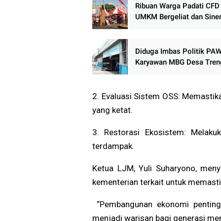
Ribuan Warga Padati CFD 
UMKM Bergeliat dan Siner
Aparat Jaga Kawasan Tet
Kondusif
Diduga Imbas Politik PAW
Karyawan MBG Desa Tren
Mengaku Kehilangan Peke
2. Evaluasi Sistem OSS: Memastika
yang ketat.
3. Restorasi Ekosistem: Melaku
terdampak.
Ketua LJM, Yuli Suharyono, men
kementerian terkait untuk memasti
“Pembangunan ekonomi penting, 
menjadi warisan bagi generasi me