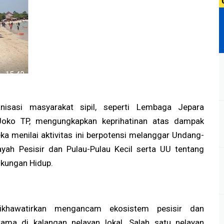
isasi masyarakat sipil, seperti Lembaga Jepara
oko TP, mengungkapkan keprihatinan atas dampak
ka menilai aktivitas ini berpotensi melanggar Undang-
yah Pesisir dan Pulau-Pulau Kecil serta UU tentang
gkungan Hidup.
 dikhawatirkan mengancam ekosistem pesisir dan
utama di kalangan nelayan lokal. Salah satu nelayan