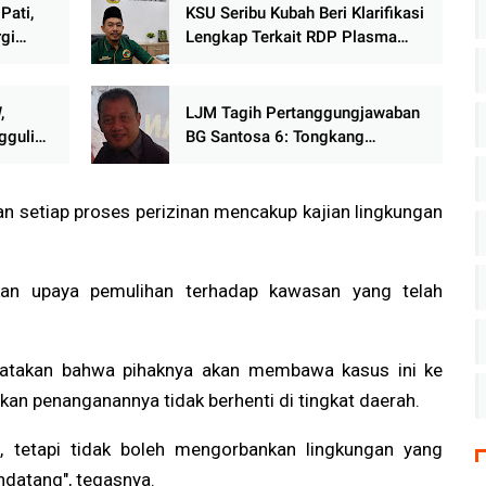
Pati,
KSU Seribu Kubah Beri Klarifikasi
gi
Lengkap Terkait RDP Plasma
ap
Sawit PT JJP, Bantah Tinggalkan
Forum Tanpa Izin
,
LJM Tagih Pertanggungjawaban
gguli
BG Santosa 6: Tongkang
rjaan
Diselamatkan, Laut Mororejo
Harus Dipulihkan!
n setiap proses perizinan mencakup kajian lingkungan
kan upaya pemulihan terhadap kawasan yang telah
yatakan bahwa pihaknya akan membawa kasus ini ke
kan penanganannya tidak berhenti di tingkat daerah.
tetapi tidak boleh mengorbankan lingkungan yang
ndatang", tegasnya.