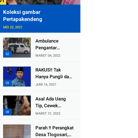
Koleksi gambar
Pertapakendeng
MEI 22, 2021
Ambulance
Pengantar
Jenazah Kepala
MARET 04, 2022
Desa Sukolilo
Mengalami
RAKUS!! Tak
Kecelakaan
Hanya Pungli dan
Dikabarkan Satu
Dana Bedah
JUNI 16, 2021
Lagi Meninggal
Rumah Yang
Dunia
Diembat, ,
Asal Ada Uang
Perangkat Desa
Tip, Cewek
Tlogosari,
Pemandu Karaoke
MARET 31, 2022
Tlogowungu, di
Di Kota Wali
Duga
Bersedia Bugil
Parah !! Perangkat
Selewengkan
Desa Tlogosari,
Bantuan Mushola