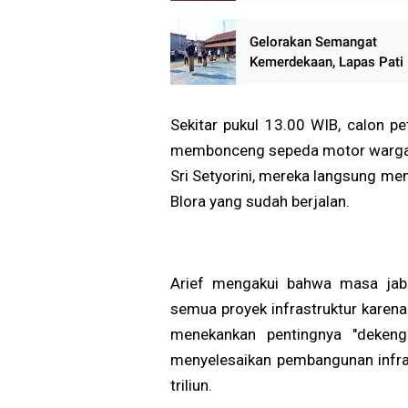
Gelorakan Semangat
Kemerdekaan, Lapas Pati
Pekan Olahraga HUT ke-81
Warga Binaan Antusias Ik
Perlombaan
Sekitar pukul 13.00 WIB, calon pe
membonceng sepeda motor warga s
Sri Setyorini, mereka langsung m
Blora yang sudah berjalan.
Arief mengakui bahwa masa jab
semua proyek infrastruktur karen
menekankan pentingnya "dekeng
menyelesaikan pembangunan infra
triliun.