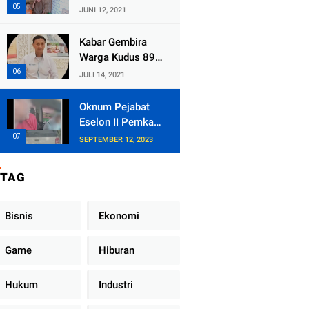
Kecamatan
JUNI 12, 2021
Tlogowungu,
Embat Dana Bedah
Kabar Gembira
Rumah dari
Warga Kudus 89
BAZNAS
Persen RT di
JULI 14, 2021
Kudus Zona Hijau
Oknum Pejabat
Eselon II Pemkab
Lampung Utara
SEPTEMBER 12, 2023
Asik Ngobrol
Dengan Teman
TAG
Kencan Wanitanya
di Dalam Mobil
Dinas
Bisnis
Ekonomi
Game
Hiburan
Hukum
Industri