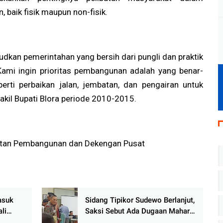
baik fisik maupun non-fisik.
kan pemerintahan yang bersih dari pungli dan praktik
 Kami ingin prioritas pembangunan adalah yang benar-
perti perbaikan jalan, jembatan, dan pengairan untuk
Wakil Bupati Blora periode 2010-2015.
utan Pembangunan dan Dekengan Pusat
asuk
Sidang Tipikor Sudewo Berlanjut,
li
Saksi Sebut Ada Dugaan Mahar
erius
Rp165–225 Juta untuk Jabatan