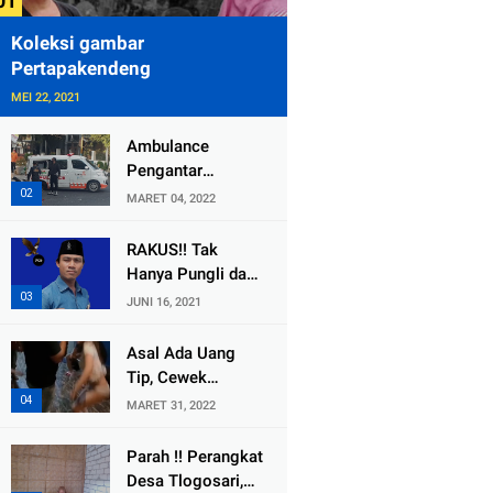
Koleksi gambar
Pertapakendeng
MEI 22, 2021
Ambulance
Pengantar
Jenazah Kepala
MARET 04, 2022
Desa Sukolilo
Mengalami
RAKUS!! Tak
Kecelakaan
Hanya Pungli dan
Dikabarkan Satu
Dana Bedah
JUNI 16, 2021
Lagi Meninggal
Rumah Yang
Dunia
Diembat, ,
Asal Ada Uang
Perangkat Desa
Tip, Cewek
Tlogosari,
Pemandu Karaoke
MARET 31, 2022
Tlogowungu, di
Di Kota Wali
Duga
Bersedia Bugil
Parah !! Perangkat
Selewengkan
Desa Tlogosari,
Bantuan Mushola