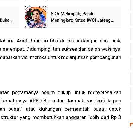
Perangkat Desa
SDA Melimpah, Pajak
 Buka
Meningkat: Ketua IWOI Jateng
 RI,
Pertanyakan Arah Pengelolaan
uti
Kekayaan Negara
tahana Arief Rohman tiba di lokasi dengan cara unik,
etempat. Didampingi tim sukses dan calon wakilnya,
emaparkan visi mereka untuk melanjutkan pembangunan
atan pertamanya belum cukup untuk menyelesaikan
a terbatasnya APBD Blora dan dampak pandemi. Ia pun
an pusat" atau dukungan pemerintah pusat untuk
struktur yang membutuhkan anggaran lebih dari Rp 3