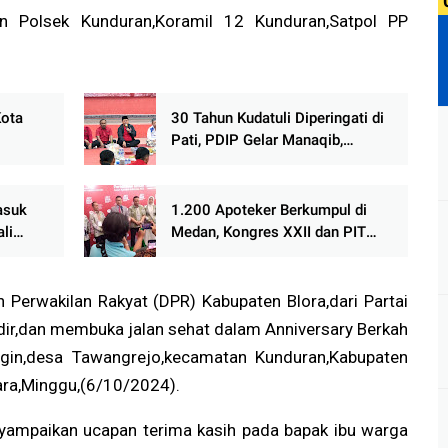
ian Polsek Kunduran,Koramil 12 Kunduran,Satpol PP
Kota
30 Tahun Kudatuli Diperingati di
Pati, PDIP Gelar Manaqib,
t
Tirakatan dan Nobar Film
marang
Dokumenter
asuk
1.200 Apoteker Berkumpul di
li
Medan, Kongres XXII dan PIT
erius
2026 IAI Jadi Momentum Babak
Baru Profesi Kefarmasian
 Perwakilan Rakyat (DPR) Kabupaten Blora,dari Partai
dir,dan membuka jalan sehat dalam Anniversary Berkah
ngin,desa Tawangrejo,kecamatan Kunduran,Kabupaten
ara,Minggu,(6/10/2024).
mpaikan ucapan terima kasih pada bapak ibu warga