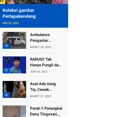
Koleksi gambar
Pertapakendeng
MEI 22, 2021
Ambulance
Pengantar
Jenazah Kepala
MARET 04, 2022
Desa Sukolilo
Mengalami
RAKUS!! Tak
Kecelakaan
Hanya Pungli dan
Dikabarkan Satu
Dana Bedah
JUNI 16, 2021
Lagi Meninggal
Rumah Yang
Dunia
Diembat, ,
Asal Ada Uang
Perangkat Desa
Tip, Cewek
Tlogosari,
Pemandu Karaoke
MARET 31, 2022
Tlogowungu, di
Di Kota Wali
Duga
Bersedia Bugil
Parah !! Perangkat
Selewengkan
Desa Tlogosari,
Bantuan Mushola