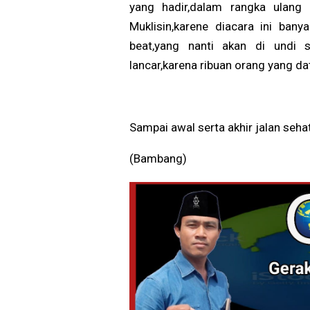
yang hadir,dalam rangka ulang 
Muklisin,karene diacara ini ban
beat,yang nanti akan di undi s
lancar,karena ribuan orang yang dat
Sampai awal serta akhir jalan seha
(Bambang)