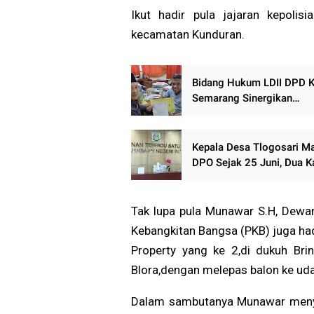
Ikut hadir pula jajaran kepolis
kecamatan Kunduran.
Bidang Hukum LDII DPD 
Semarang Sinergikan
Pelaksanaan Sholat Juma
Siswa SMP Negeri 18 Se
Kepala Desa Tlogosari M
DPO Sejak 25 Juni, Dua Ka
Mangkir, Keberadaan Mist
Tak lupa pula Munawar S.H, Dewan
Kebangkitan Bangsa (PKB) juga ha
Property yang ke 2,di dukuh Bri
Blora,dengan melepas balon ke ud
Dalam sambutanya Munawar menya