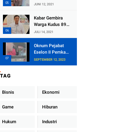
Kecamatan
JUNI 12, 2021
Tlogowungu,
Embat Dana Bedah
Kabar Gembira
Rumah dari
Warga Kudus 89
BAZNAS
Persen RT di
JULI 14, 2021
Kudus Zona Hijau
Oknum Pejabat
Eselon II Pemkab
Lampung Utara
SEPTEMBER 12, 2023
Asik Ngobrol
Dengan Teman
TAG
Kencan Wanitanya
di Dalam Mobil
Dinas
Bisnis
Ekonomi
Game
Hiburan
Hukum
Industri