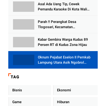
Tlogowungu, di Duga
Asal Ada Uang Tip, Cewek
Selewengkan Bantuan Mushola
Pemandu Karaoke Di Kota Wali
Bersedia Bugil
Parah !! Perangkat Desa
Tlogosari, Kecamatan
Tlogowungu, Embat Dana Bedah
Rumah dari BAZNAS
Kabar Gembira Warga Kudus 89
Persen RT di Kudus Zona Hijau
Oknum Pejabat Eselon II Pemkab
Lampung Utara Asik Ngobrol
Dengan Teman Kencan Wanitanya
di Dalam Mobil Dinas
TAG
Bisnis
Ekonomi
Game
Hiburan