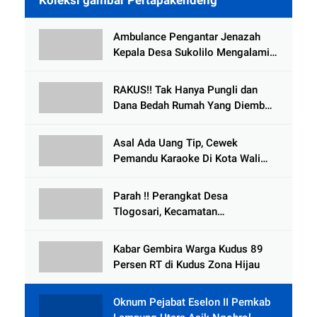
Ambulance Pengantar Jenazah
Kepala Desa Sukolilo Mengalami
Kecelakaan Dikabarkan Satu Lagi
Meninggal Dunia
RAKUS!! Tak Hanya Pungli dan
Dana Bedah Rumah Yang Diembat,
, Perangkat Desa Tlogosari,
Tlogowungu, di Duga
Asal Ada Uang Tip, Cewek
Selewengkan Bantuan Mushola
Pemandu Karaoke Di Kota Wali
Bersedia Bugil
Parah !! Perangkat Desa
Tlogosari, Kecamatan
Tlogowungu, Embat Dana Bedah
Rumah dari BAZNAS
Kabar Gembira Warga Kudus 89
Persen RT di Kudus Zona Hijau
Oknum Pejabat Eselon II Pemkab