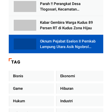
Parah !! Perangkat Desa
Tlogosari, Kecamatan
Tlogowungu, Embat Dana Bedah
Rumah dari BAZNAS
Kabar Gembira Warga Kudus 89
Persen RT di Kudus Zona Hijau
Oknum Pejabat Eselon II Pemkab
Lampung Utara Asik Ngobrol
Dengan Teman Kencan Wanitanya
di Dalam Mobil Dinas
TAG
Bisnis
Ekonomi
Game
Hiburan
Hukum
Industri