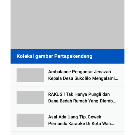
Koleksi gambar Pertapakendeng
Ambulance Pengantar Jenazah
Kepala Desa Sukolilo Mengalami
Kecelakaan Dikabarkan Satu Lagi
Meninggal Dunia
RAKUS!! Tak Hanya Pungli dan
Dana Bedah Rumah Yang Diembat,
, Perangkat Desa Tlogosari,
Tlogowungu, di Duga
Asal Ada Uang Tip, Cewek
Selewengkan Bantuan Mushola
Pemandu Karaoke Di Kota Wali
Bersedia Bugil