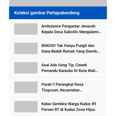
Koleksi gambar Pertapakendeng
Ambulance Pengantar Jenazah
Kepala Desa Sukolilo Mengalami
Kecelakaan Dikabarkan Satu Lagi
Meninggal Dunia
RAKUS!! Tak Hanya Pungli dan
Dana Bedah Rumah Yang Diembat,
, Perangkat Desa Tlogosari,
Tlogowungu, di Duga
Asal Ada Uang Tip, Cewek
Selewengkan Bantuan Mushola
Pemandu Karaoke Di Kota Wali
Bersedia Bugil
Parah !! Perangkat Desa
Tlogosari, Kecamatan
Tlogowungu, Embat Dana Bedah
Rumah dari BAZNAS
Kabar Gembira Warga Kudus 89
Persen RT di Kudus Zona Hijau