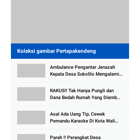
Koleksi gambar Pertapakendeng
Ambulance Pengantar Jenazah
Kepala Desa Sukolilo Mengalami
Kecelakaan Dikabarkan Satu Lagi
Meninggal Dunia
RAKUS!! Tak Hanya Pungli dan
Dana Bedah Rumah Yang Diembat,
, Perangkat Desa Tlogosari,
Tlogowungu, di Duga
Asal Ada Uang Tip, Cewek
Selewengkan Bantuan Mushola
Pemandu Karaoke Di Kota Wali
Bersedia Bugil
Parah !! Perangkat Desa