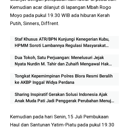
Kemudian acar dilanjut di lapangan Mbah Rogo
Moyo pada pukul 19.30 WIB ada hiburan Kerah
Putih, Sinners, Diffrent.
Staf Khusus ATR/BPN Kunjungi Kenegerian Kubu,
HPMM Soroti Lambannya Regulasi Masyarakat
Hukum Adat di Rokan Hilir
Dua Tokoh, Satu Perjuangan: Menelusuri Jejak
Nyata Nurdin M. Tahir dan Zuhaifi Mengawal Hak
Masyarakat Adat dan Tanah Ulayat Kenegerian
Tongkat Kepemimpinan Polres Blora Resmi Beralih
Kubu
ke AKBP Inggal Widya Perdana
Sharing Inspiratif Gerakan Solusi Indonesia Ajak
Anak Muda Pati Jadi Penggerak Perubahan Menuju
Indonesia Emas 2045
Kemudian pada hari Senin, 15 Juli Pembukaan
Haul dan Santunan Yatim-Piatu pada pukul 19.30