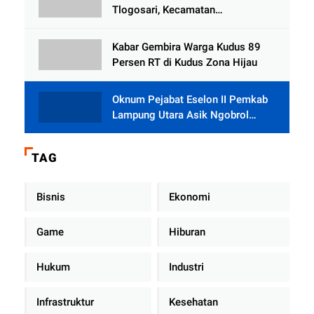
Tlogosari, Kecamatan
Tlogowungu, Embat Dana Bedah
Rumah dari BAZNAS
Kabar Gembira Warga Kudus 89
Persen RT di Kudus Zona Hijau
Oknum Pejabat Eselon II Pemkab
Lampung Utara Asik Ngobrol
Dengan Teman Kencan Wanitanya
di Dalam Mobil Dinas
TAG
Bisnis
Ekonomi
Game
Hiburan
Hukum
Industri
Infrastruktur
Kesehatan