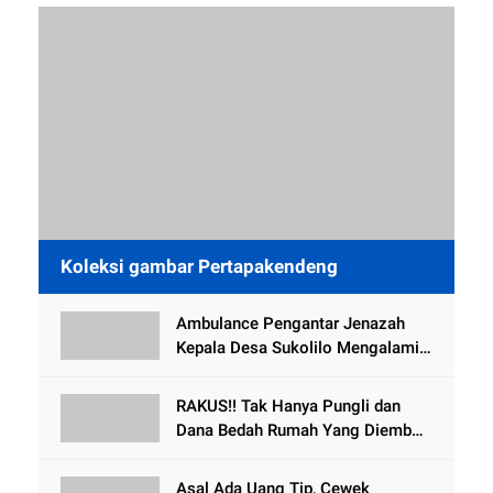
Koleksi gambar Pertapakendeng
Ambulance Pengantar Jenazah
Kepala Desa Sukolilo Mengalami
Kecelakaan Dikabarkan Satu Lagi
Meninggal Dunia
RAKUS!! Tak Hanya Pungli dan
Dana Bedah Rumah Yang Diembat,
, Perangkat Desa Tlogosari,
Tlogowungu, di Duga
Asal Ada Uang Tip, Cewek