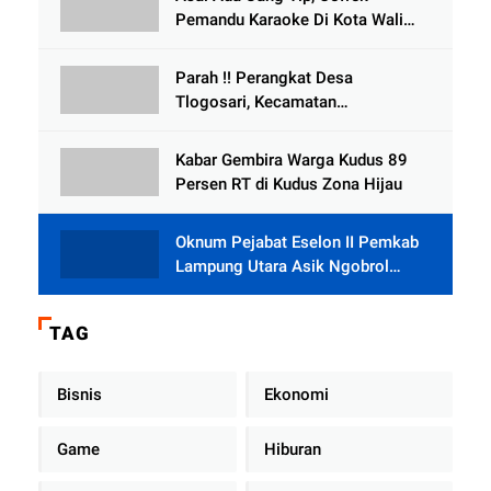
Selewengkan Bantuan Mushola
Pemandu Karaoke Di Kota Wali
Bersedia Bugil
Parah !! Perangkat Desa
Tlogosari, Kecamatan
Tlogowungu, Embat Dana Bedah
Rumah dari BAZNAS
Kabar Gembira Warga Kudus 89
Persen RT di Kudus Zona Hijau
Oknum Pejabat Eselon II Pemkab
Lampung Utara Asik Ngobrol
Dengan Teman Kencan Wanitanya
di Dalam Mobil Dinas
TAG
Bisnis
Ekonomi
Game
Hiburan