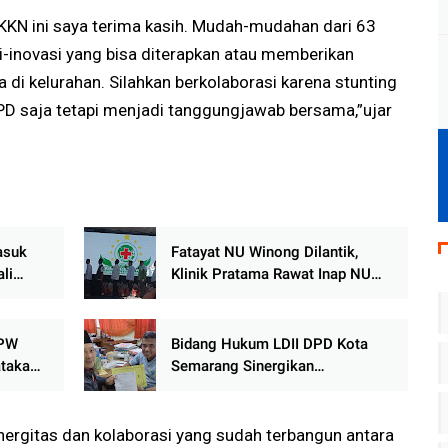
KKN ini saya terima kasih. Mudah-mudahan dari 63
i-inovasi yang bisa diterapkan atau memberikan
di kelurahan. Silahkan berkolaborasi karena stunting
 OPD saja tetapi menjadi tanggungjawab bersama,”ujar
asuk
Fatayat NU Winong Dilantik,
li
Klinik Pratama Rawat Inap NU
erius
Resmi Beroperasi Layani
Masyarakat
DPW
Bidang Hukum LDII DPD Kota
taka
Semarang Sinergikan
Pelaksanaan Sholat Jumat
Siswa SMP Negeri 18 Semarang
inergitas dan kolaborasi yang sudah terbangun antara