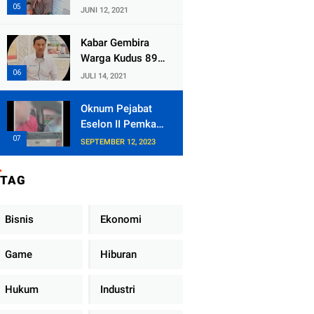
Kecamatan
JUNI 12, 2021
Tlogowungu,
Embat Dana Bedah
Kabar Gembira
Rumah dari
Warga Kudus 89
BAZNAS
Persen RT di
JULI 14, 2021
Kudus Zona Hijau
Oknum Pejabat
Eselon II Pemkab
Lampung Utara
SEPTEMBER 12, 2023
Asik Ngobrol
Dengan Teman
TAG
Kencan Wanitanya
di Dalam Mobil
Dinas
Bisnis
Ekonomi
Game
Hiburan
Hukum
Industri