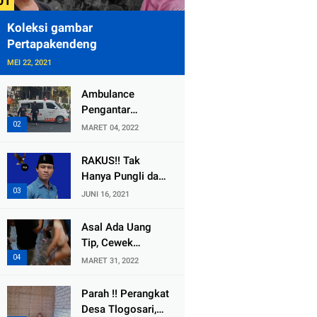
Koleksi gambar
Pertapakendeng
MEI 22, 2021
Ambulance
Pengantar
Jenazah Kepala
MARET 04, 2022
Desa Sukolilo
Mengalami
RAKUS!! Tak
Kecelakaan
Hanya Pungli dan
Dikabarkan Satu
Dana Bedah
JUNI 16, 2021
Lagi Meninggal
Rumah Yang
Dunia
Diembat, ,
Asal Ada Uang
Perangkat Desa
Tip, Cewek
Tlogosari,
Pemandu Karaoke
MARET 31, 2022
Tlogowungu, di
Di Kota Wali
Duga
Bersedia Bugil
Parah !! Perangkat
Selewengkan
Desa Tlogosari,
Bantuan Mushola