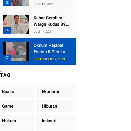
Kecamatan
JUNI 12, 2021
Tlogowungu,
Embat Dana Bedah
Kabar Gembira
Rumah dari
Warga Kudus 89
BAZNAS
Persen RT di
JULI 14, 2021
Kudus Zona Hijau
Oknum Pejabat
Eselon II Pemkab
Lampung Utara
SEPTEMBER 12, 2023
Asik Ngobrol
Dengan Teman
TAG
Kencan Wanitanya
di Dalam Mobil
Dinas
Bisnis
Ekonomi
Game
Hiburan
Hukum
Industri