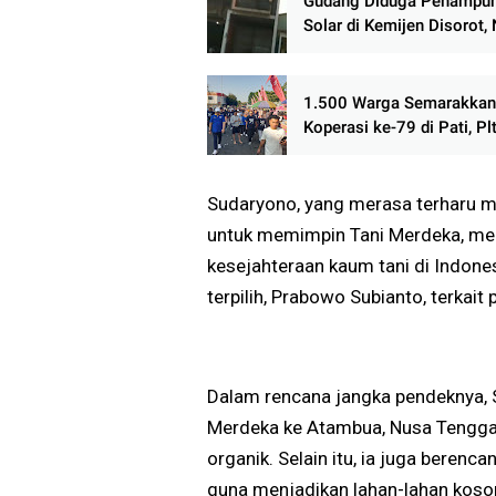
Gudang Diduga Penampu
Solar di Kemijen Disorot
Koko dan ARG Muncul, Pu
Desak Aparat Bertindak
1.500 Warga Semarakkan
Koperasi ke-79 di Pati, Pl
Ajak Koperasi Bangkit Pe
Ekonomi Rakyat
Sudaryono, yang merasa terharu m
untuk memimpin Tani Merdeka, m
kesejahteraan kaum tani di Indones
terpilih, Prabowo Subianto, terkait
Dalam rencana jangka pendeknya, 
Merdeka ke Atambua, Nusa Tenggar
organik. Selain itu, ia juga beren
guna menjadikan lahan-lahan koson