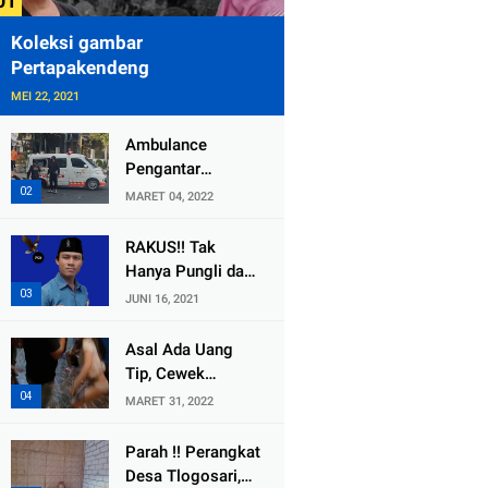
Koleksi gambar
Pertapakendeng
MEI 22, 2021
Ambulance
Pengantar
Jenazah Kepala
MARET 04, 2022
Desa Sukolilo
Mengalami
RAKUS!! Tak
Kecelakaan
Hanya Pungli dan
Dikabarkan Satu
Dana Bedah
JUNI 16, 2021
Lagi Meninggal
Rumah Yang
Dunia
Diembat, ,
Asal Ada Uang
Perangkat Desa
Tip, Cewek
Tlogosari,
Pemandu Karaoke
MARET 31, 2022
Tlogowungu, di
Di Kota Wali
Duga
Bersedia Bugil
Parah !! Perangkat
Selewengkan
Desa Tlogosari,
Bantuan Mushola