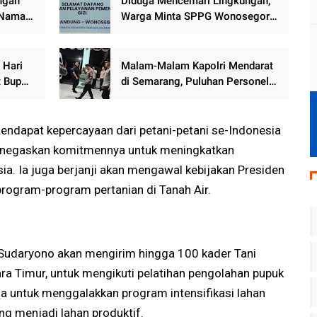
ngan
Diduga Mencemari Lingkungan,
, Nama
Warga Minta SPPG Wonosegoro
blik
Ditutup
 Hari
Malam-Malam Kapolri Mendarat
t Bupati
di Semarang, Puluhan Personel
rkuat
Amankan Kedatangan Jenderal
Listyo Sigit Prabowo
endapat kepercayaan dari petani-petani se-Indonesia
enegaskan komitmennya untuk meningkatkan
ia. Ia juga berjanji akan mengawal kebijakan Presiden
 program-program pertanian di Tanah Air.
Sudaryono akan mengirim hingga 100 kader Tani
a Timur, untuk mengikuti pelatihan pengolahan pupuk
cana untuk menggalakkan program intensifikasi lahan
g menjadi lahan produktif.