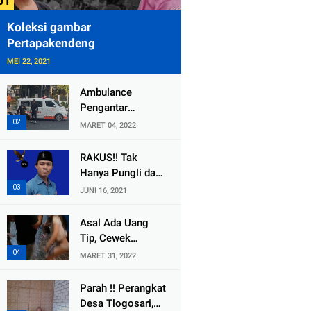
Koleksi gambar
Pertapakendeng
MEI 22, 2021
Ambulance
Pengantar
Jenazah Kepala
MARET 04, 2022
Desa Sukolilo
Mengalami
RAKUS!! Tak
Kecelakaan
Hanya Pungli dan
Dikabarkan Satu
Dana Bedah
JUNI 16, 2021
Lagi Meninggal
Rumah Yang
Dunia
Diembat, ,
Asal Ada Uang
Perangkat Desa
Tip, Cewek
Tlogosari,
Pemandu Karaoke
MARET 31, 2022
Tlogowungu, di
Di Kota Wali
Duga
Bersedia Bugil
Parah !! Perangkat
Selewengkan
Desa Tlogosari,
Bantuan Mushola