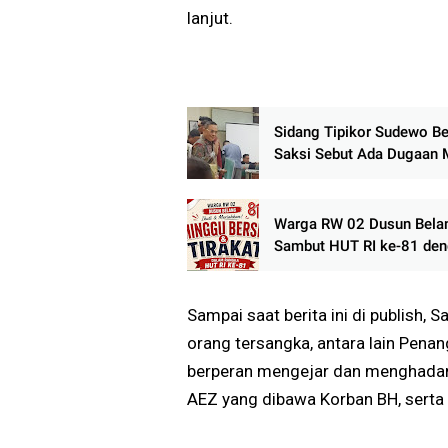
lanjut.
Sidang Tipikor Sudewo Ber
Saksi Sebut Ada Dugaan 
Rp165–225 Juta untuk J
Perangkat Desa
Warga RW 02 Dusun Bela
Sambut HUT RI ke-81 de
Minggu Bersih dan Mala
Tirakat
Sampai saat berita ini di publish,
orang tersangka, antara lain Pena
berperan mengejar dan menghadang
AEZ yang dibawa Korban BH, sert