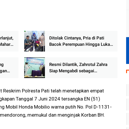
lanjut,
Ditolak Cintanya, Pria di Pati
Mahar
Bacok Perempuan Hingga Luka
abatan
Parah, Pelaku Menyerahkan Diri
ke Polisi
ng
Resmi Dilantik, Zahrotul Zahra
ngan
Siap Mengabdi sebagai
m
Perangkat Desa Pekiringan
 Sat Reskrim Polresta Pati telah menetapkan empat
ngkapan Tanggal 7 Juni 2024 tersangka EN (51)
 Mobil Honda Mobilio warna putih No. Pol D-1131-
a mendorong, memukul dan menginjak Korban BH.