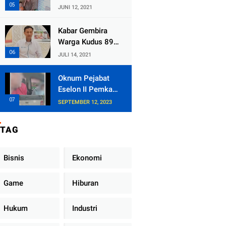
Kecamatan
JUNI 12, 2021
Tlogowungu,
Embat Dana Bedah
Kabar Gembira
Rumah dari
Warga Kudus 89
BAZNAS
Persen RT di
JULI 14, 2021
Kudus Zona Hijau
Oknum Pejabat
Eselon II Pemkab
Lampung Utara
SEPTEMBER 12, 2023
Asik Ngobrol
Dengan Teman
TAG
Kencan Wanitanya
di Dalam Mobil
Dinas
Bisnis
Ekonomi
Game
Hiburan
Hukum
Industri