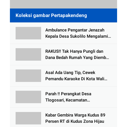
Koleksi gambar Pertapakendeng
Ambulance Pengantar Jenazah
Kepala Desa Sukolilo Mengalami
Kecelakaan Dikabarkan Satu Lagi
Meninggal Dunia
RAKUS!! Tak Hanya Pungli dan
Dana Bedah Rumah Yang Diembat,
, Perangkat Desa Tlogosari,
Tlogowungu, di Duga
Asal Ada Uang Tip, Cewek
Selewengkan Bantuan Mushola
Pemandu Karaoke Di Kota Wali
Bersedia Bugil
Parah !! Perangkat Desa
Tlogosari, Kecamatan
Tlogowungu, Embat Dana Bedah
Rumah dari BAZNAS
Kabar Gembira Warga Kudus 89
Persen RT di Kudus Zona Hijau