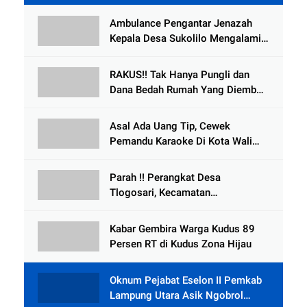
Ambulance Pengantar Jenazah
Kepala Desa Sukolilo Mengalami
Kecelakaan Dikabarkan Satu Lagi
Meninggal Dunia
RAKUS!! Tak Hanya Pungli dan
Dana Bedah Rumah Yang Diembat,
, Perangkat Desa Tlogosari,
Tlogowungu, di Duga
Asal Ada Uang Tip, Cewek
Selewengkan Bantuan Mushola
Pemandu Karaoke Di Kota Wali
Bersedia Bugil
Parah !! Perangkat Desa
Tlogosari, Kecamatan
Tlogowungu, Embat Dana Bedah
Rumah dari BAZNAS
Kabar Gembira Warga Kudus 89
Persen RT di Kudus Zona Hijau
Oknum Pejabat Eselon II Pemkab
Lampung Utara Asik Ngobrol