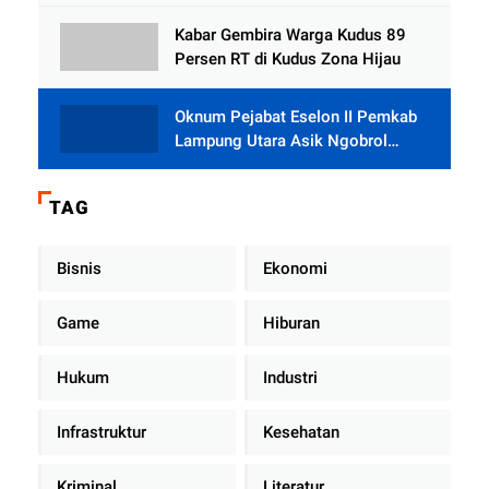
Tlogowungu, Embat Dana Bedah
Rumah dari BAZNAS
Kabar Gembira Warga Kudus 89
Persen RT di Kudus Zona Hijau
Oknum Pejabat Eselon II Pemkab
Lampung Utara Asik Ngobrol
Dengan Teman Kencan Wanitanya
di Dalam Mobil Dinas
TAG
Bisnis
Ekonomi
Game
Hiburan
Hukum
Industri
Infrastruktur
Kesehatan
Kriminal
Literatur