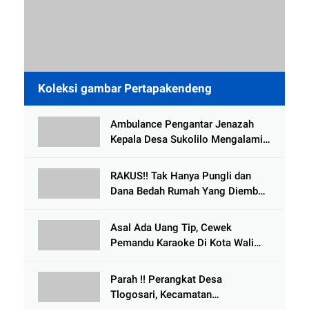
Koleksi gambar Pertapakendeng
Ambulance Pengantar Jenazah
Kepala Desa Sukolilo Mengalami
Kecelakaan Dikabarkan Satu Lagi
Meninggal Dunia
RAKUS!! Tak Hanya Pungli dan
Dana Bedah Rumah Yang Diembat,
, Perangkat Desa Tlogosari,
Tlogowungu, di Duga
Asal Ada Uang Tip, Cewek
Selewengkan Bantuan Mushola
Pemandu Karaoke Di Kota Wali
Bersedia Bugil
Parah !! Perangkat Desa
Tlogosari, Kecamatan