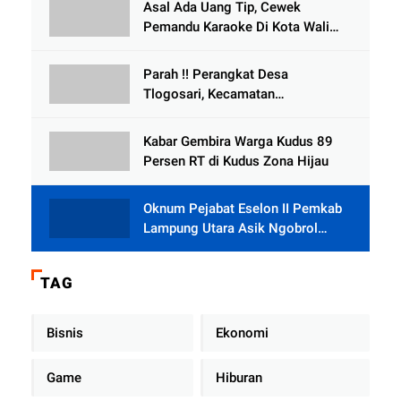
Asal Ada Uang Tip, Cewek
Selewengkan Bantuan Mushola
Pemandu Karaoke Di Kota Wali
Bersedia Bugil
Parah !! Perangkat Desa
Tlogosari, Kecamatan
Tlogowungu, Embat Dana Bedah
Rumah dari BAZNAS
Kabar Gembira Warga Kudus 89
Persen RT di Kudus Zona Hijau
Oknum Pejabat Eselon II Pemkab
Lampung Utara Asik Ngobrol
Dengan Teman Kencan Wanitanya
di Dalam Mobil Dinas
TAG
Bisnis
Ekonomi
Game
Hiburan