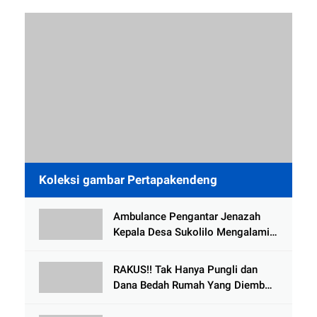
Koleksi gambar Pertapakendeng
Ambulance Pengantar Jenazah
Kepala Desa Sukolilo Mengalami
Kecelakaan Dikabarkan Satu Lagi
Meninggal Dunia
RAKUS!! Tak Hanya Pungli dan
Dana Bedah Rumah Yang Diembat,
, Perangkat Desa Tlogosari,
Tlogowungu, di Duga