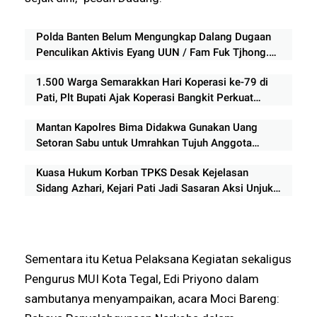
Polda Banten Belum Mengungkap Dalang Dugaan
Penculikan Aktivis Eyang UUN / Fam Fuk Tjhong.
Keberanian Polda Banten Diuji Ujar Ketum FERADI
1.500 Warga Semarakkan Hari Koperasi ke-79 di
WPI
Pati, Plt Bupati Ajak Koperasi Bangkit Perkuat
Ekonomi Rakyat
Mantan Kapolres Bima Didakwa Gunakan Uang
Setoran Sabu untuk Umrahkan Tujuh Anggota
Keluarga
Kuasa Hukum Korban TPKS Desak Kejelasan
Sidang Azhari, Kejari Pati Jadi Sasaran Aksi Unjuk
Rasa
Sementara itu Ketua Pelaksana Kegiatan sekaligus
Pengurus MUI Kota Tegal, Edi Priyono dalam
sambutanya menyampaikan, acara Moci Bareng: