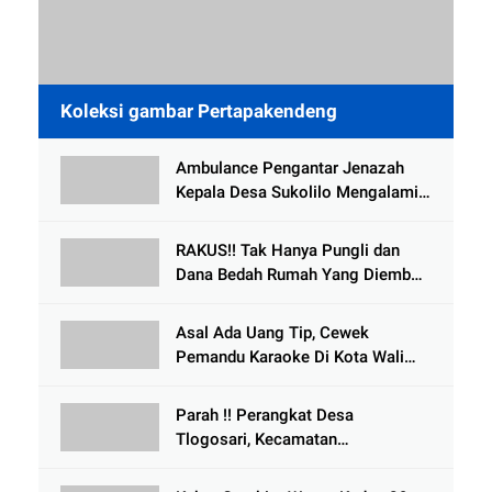
Koleksi gambar Pertapakendeng
Ambulance Pengantar Jenazah
Kepala Desa Sukolilo Mengalami
Kecelakaan Dikabarkan Satu Lagi
Meninggal Dunia
RAKUS!! Tak Hanya Pungli dan
Dana Bedah Rumah Yang Diembat,
, Perangkat Desa Tlogosari,
Tlogowungu, di Duga
Asal Ada Uang Tip, Cewek
Selewengkan Bantuan Mushola
Pemandu Karaoke Di Kota Wali
Bersedia Bugil
Parah !! Perangkat Desa
Tlogosari, Kecamatan
Tlogowungu, Embat Dana Bedah
Rumah dari BAZNAS