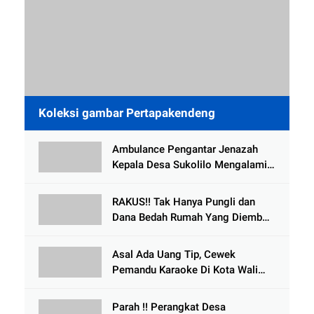
Koleksi gambar Pertapakendeng
Ambulance Pengantar Jenazah
Kepala Desa Sukolilo Mengalami
Kecelakaan Dikabarkan Satu Lagi
Meninggal Dunia
RAKUS!! Tak Hanya Pungli dan
Dana Bedah Rumah Yang Diembat,
, Perangkat Desa Tlogosari,
Tlogowungu, di Duga
Asal Ada Uang Tip, Cewek
Selewengkan Bantuan Mushola
Pemandu Karaoke Di Kota Wali
Bersedia Bugil
Parah !! Perangkat Desa