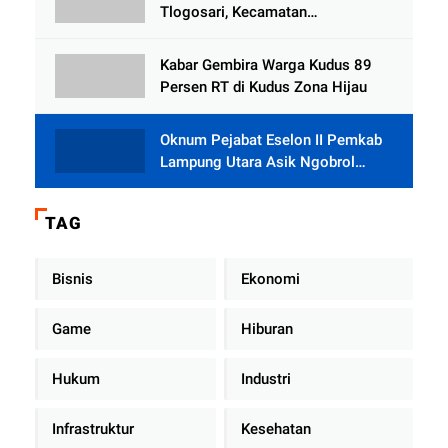
Tlogosari, Kecamatan
Tlogowungu, Embat Dana Bedah
Rumah dari BAZNAS
Kabar Gembira Warga Kudus 89
Persen RT di Kudus Zona Hijau
Oknum Pejabat Eselon II Pemkab
Lampung Utara Asik Ngobrol
Dengan Teman Kencan Wanitanya
di Dalam Mobil Dinas
TAG
Bisnis
Ekonomi
Game
Hiburan
Hukum
Industri
Infrastruktur
Kesehatan