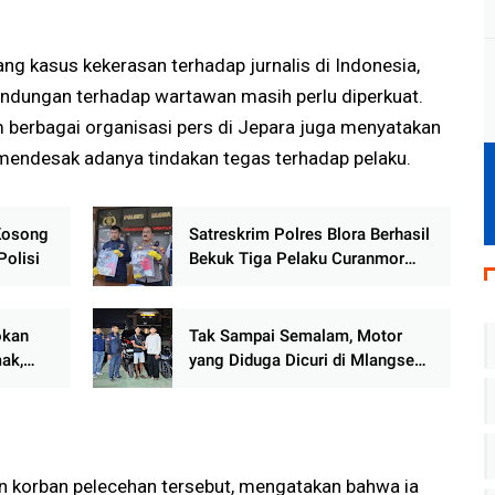
ng kasus kekerasan terhadap jurnalis di Indonesia,
indungan terhadap wartawan masih perlu diperkuat.
m berbagai organisasi pers di Jepara juga menyatakan
 mendesak adanya tindakan tegas terhadap pelaku.
Kosong
Satreskrim Polres Blora Berhasil
Polisi
Bekuk Tiga Pelaku Curanmor
Antar Kabupaten
okan
Tak Sampai Semalam, Motor
ak,
yang Diduga Dicuri di Mlangsen
n
Berhasil Diungkap URC
Satreskrim Polres Blora
n korban pelecehan tersebut, mengatakan bahwa ia