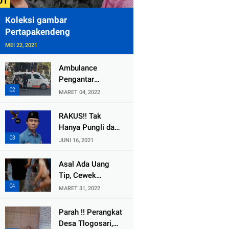
Koleksi gambar
Pertapakendeng
MEI 22, 2021
Ambulance
Pengantar
Jenazah Kepala
MARET 04, 2022
Desa Sukolilo
Mengalami
RAKUS!! Tak
Kecelakaan
Hanya Pungli dan
Dikabarkan Satu
Dana Bedah
JUNI 16, 2021
Lagi Meninggal
Rumah Yang
Dunia
Diembat, ,
Asal Ada Uang
Perangkat Desa
Tip, Cewek
Tlogosari,
Pemandu Karaoke
MARET 31, 2022
Tlogowungu, di
Di Kota Wali
Duga
Bersedia Bugil
Parah !! Perangkat
Selewengkan
Desa Tlogosari,
Bantuan Mushola