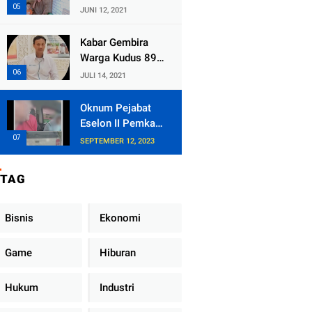
Kecamatan
JUNI 12, 2021
Tlogowungu,
Embat Dana Bedah
Kabar Gembira
Rumah dari
Warga Kudus 89
BAZNAS
Persen RT di
JULI 14, 2021
Kudus Zona Hijau
Oknum Pejabat
Eselon II Pemkab
Lampung Utara
SEPTEMBER 12, 2023
Asik Ngobrol
Dengan Teman
TAG
Kencan Wanitanya
di Dalam Mobil
Dinas
Bisnis
Ekonomi
Game
Hiburan
Hukum
Industri