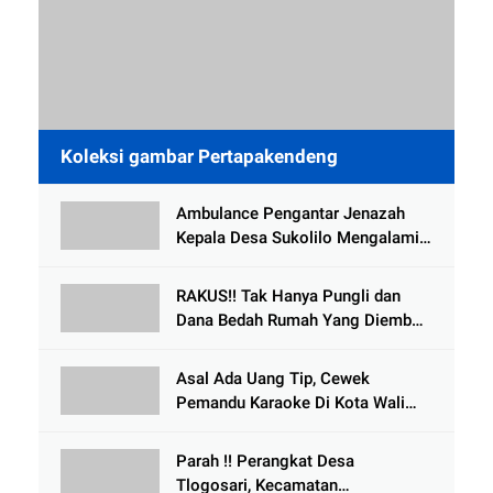
Koleksi gambar Pertapakendeng
Ambulance Pengantar Jenazah
Kepala Desa Sukolilo Mengalami
Kecelakaan Dikabarkan Satu Lagi
Meninggal Dunia
RAKUS!! Tak Hanya Pungli dan
Dana Bedah Rumah Yang Diembat,
, Perangkat Desa Tlogosari,
Tlogowungu, di Duga
Asal Ada Uang Tip, Cewek
Selewengkan Bantuan Mushola
Pemandu Karaoke Di Kota Wali
Bersedia Bugil
Parah !! Perangkat Desa
Tlogosari, Kecamatan