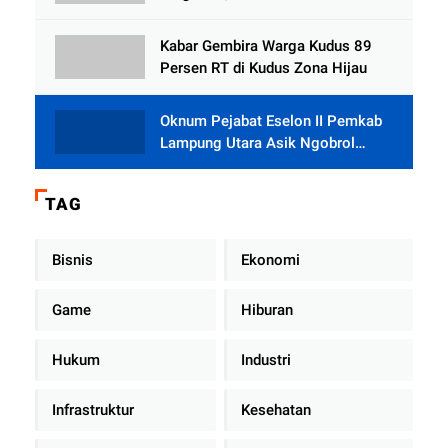
Tlogowungu, Embat Dana Bedah
Rumah dari BAZNAS
Kabar Gembira Warga Kudus 89
Persen RT di Kudus Zona Hijau
Oknum Pejabat Eselon II Pemkab
Lampung Utara Asik Ngobrol
Dengan Teman Kencan Wanitanya
di Dalam Mobil Dinas
TAG
Bisnis
Ekonomi
Game
Hiburan
Hukum
Industri
Infrastruktur
Kesehatan