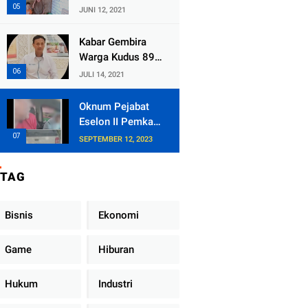
Kecamatan
JUNI 12, 2021
Tlogowungu,
Embat Dana Bedah
Kabar Gembira
Rumah dari
Warga Kudus 89
BAZNAS
Persen RT di
JULI 14, 2021
Kudus Zona Hijau
Oknum Pejabat
Eselon II Pemkab
Lampung Utara
SEPTEMBER 12, 2023
Asik Ngobrol
Dengan Teman
TAG
Kencan Wanitanya
di Dalam Mobil
Dinas
Bisnis
Ekonomi
Game
Hiburan
Hukum
Industri