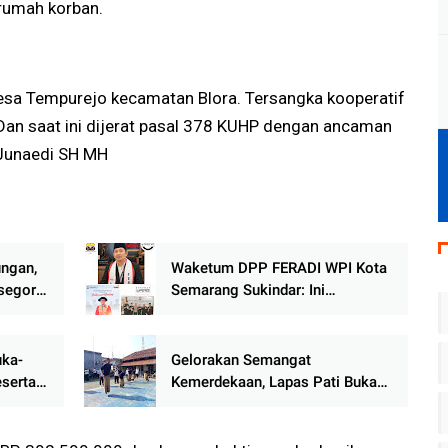
 rumah korban.
desa Tempurejo kecamatan Blora. Tersangka kooperatif
 Dan saat ini dijerat pasal 378 KUHP dengan ancaman
u Junaedi SH MH
ngan,
Waketum DPP FERADI WPI Kota
segoro
Semarang Sukindar: Ini
Kebanggaan untuk Organisasi
Senkom Mitra Polri Indonesia
uka-
Gelorakan Semangat
serta
Kemerdekaan, Lapas Pati Buka
a Isu
Pekan Olahraga HUT ke-81 RI,
Warga Binaan Antusias Ikuti