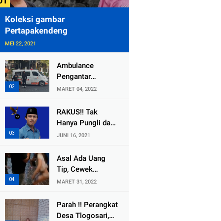
Koleksi gambar
Pertapakendeng
MEI 22, 2021
Ambulance
Pengantar
Jenazah Kepala
MARET 04, 2022
Desa Sukolilo
Mengalami
RAKUS!! Tak
Kecelakaan
Hanya Pungli dan
Dikabarkan Satu
Dana Bedah
JUNI 16, 2021
Lagi Meninggal
Rumah Yang
Dunia
Diembat, ,
Asal Ada Uang
Perangkat Desa
Tip, Cewek
Tlogosari,
Pemandu Karaoke
MARET 31, 2022
Tlogowungu, di
Di Kota Wali
Duga
Bersedia Bugil
Parah !! Perangkat
Selewengkan
Desa Tlogosari,
Bantuan Mushola