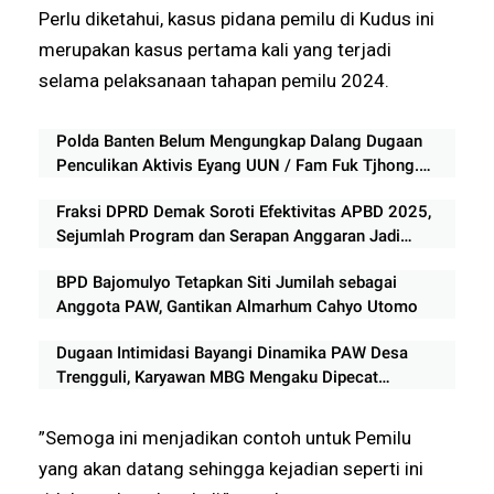
Perlu diketahui, kasus pidana pemilu di Kudus ini
merupakan kasus pertama kali yang terjadi
selama pelaksanaan tahapan pemilu 2024.
Polda Banten Belum Mengungkap Dalang Dugaan
Penculikan Aktivis Eyang UUN / Fam Fuk Tjhong.
Keberanian Polda Banten Diuji Ujar Ketum FERADI
Fraksi DPRD Demak Soroti Efektivitas APBD 2025,
WPI
Sejumlah Program dan Serapan Anggaran Jadi
Catatan Kritis
BPD Bajomulyo Tetapkan Siti Jumilah sebagai
Anggota PAW, Gantikan Almarhum Cahyo Utomo
Dugaan Intimidasi Bayangi Dinamika PAW Desa
Trengguli, Karyawan MBG Mengaku Dipecat
Mendadak
”Semoga ini menjadikan contoh untuk Pemilu
yang akan datang sehingga kejadian seperti ini