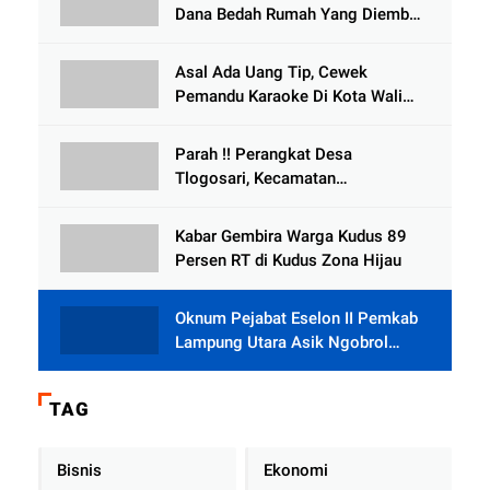
Dana Bedah Rumah Yang Diembat,
, Perangkat Desa Tlogosari,
Tlogowungu, di Duga
Asal Ada Uang Tip, Cewek
Selewengkan Bantuan Mushola
Pemandu Karaoke Di Kota Wali
Bersedia Bugil
Parah !! Perangkat Desa
Tlogosari, Kecamatan
Tlogowungu, Embat Dana Bedah
Rumah dari BAZNAS
Kabar Gembira Warga Kudus 89
Persen RT di Kudus Zona Hijau
Oknum Pejabat Eselon II Pemkab
Lampung Utara Asik Ngobrol
Dengan Teman Kencan Wanitanya
di Dalam Mobil Dinas
TAG
Bisnis
Ekonomi