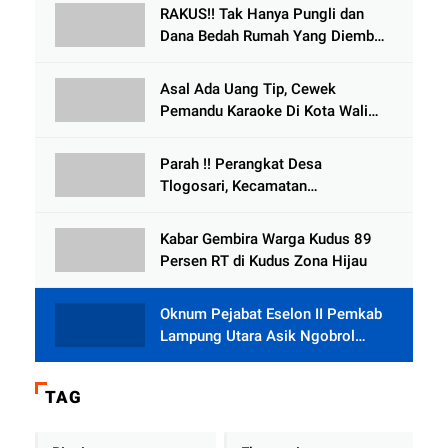
Meninggal Dunia
RAKUS!! Tak Hanya Pungli dan
Dana Bedah Rumah Yang Diembat,
, Perangkat Desa Tlogosari,
Tlogowungu, di Duga
Asal Ada Uang Tip, Cewek
Selewengkan Bantuan Mushola
Pemandu Karaoke Di Kota Wali
Bersedia Bugil
Parah !! Perangkat Desa
Tlogosari, Kecamatan
Tlogowungu, Embat Dana Bedah
Rumah dari BAZNAS
Kabar Gembira Warga Kudus 89
Persen RT di Kudus Zona Hijau
Oknum Pejabat Eselon II Pemkab
Lampung Utara Asik Ngobrol
Dengan Teman Kencan Wanitanya
di Dalam Mobil Dinas
TAG