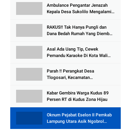
Ambulance Pengantar Jenazah
Kepala Desa Sukolilo Mengalami
Kecelakaan Dikabarkan Satu Lagi
Meninggal Dunia
RAKUS!! Tak Hanya Pungli dan
Dana Bedah Rumah Yang Diembat,
, Perangkat Desa Tlogosari,
Tlogowungu, di Duga
Asal Ada Uang Tip, Cewek
Selewengkan Bantuan Mushola
Pemandu Karaoke Di Kota Wali
Bersedia Bugil
Parah !! Perangkat Desa
Tlogosari, Kecamatan
Tlogowungu, Embat Dana Bedah
Rumah dari BAZNAS
Kabar Gembira Warga Kudus 89
Persen RT di Kudus Zona Hijau
Oknum Pejabat Eselon II Pemkab
Lampung Utara Asik Ngobrol
Dengan Teman Kencan Wanitanya