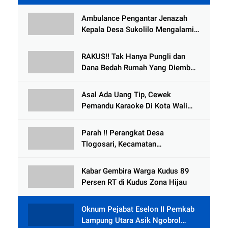
Ambulance Pengantar Jenazah
Kepala Desa Sukolilo Mengalami
Kecelakaan Dikabarkan Satu Lagi
Meninggal Dunia
RAKUS!! Tak Hanya Pungli dan
Dana Bedah Rumah Yang Diembat,
, Perangkat Desa Tlogosari,
Tlogowungu, di Duga
Asal Ada Uang Tip, Cewek
Selewengkan Bantuan Mushola
Pemandu Karaoke Di Kota Wali
Bersedia Bugil
Parah !! Perangkat Desa
Tlogosari, Kecamatan
Tlogowungu, Embat Dana Bedah
Rumah dari BAZNAS
Kabar Gembira Warga Kudus 89
Persen RT di Kudus Zona Hijau
Oknum Pejabat Eselon II Pemkab
Lampung Utara Asik Ngobrol